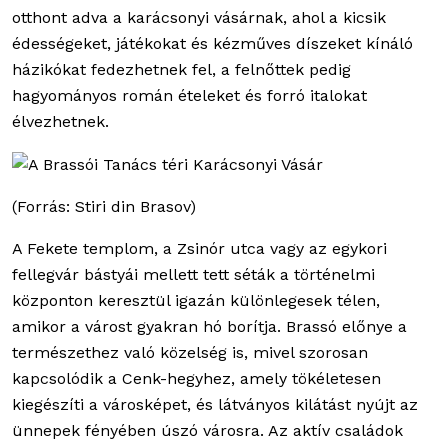
otthont adva a karácsonyi vásárnak, ahol a kicsik
édességeket, játékokat és kézműves díszeket kínáló
házikókat fedezhetnek fel, a felnőttek pedig
hagyományos román ételeket és forró italokat
élvezhetnek.
(Forrás: Stiri din Brasov)
A Fekete templom, a Zsinór utca vagy az egykori
fellegvár bástyái mellett tett séták a történelmi
központon keresztül igazán különlegesek télen,
amikor a várost gyakran hó borítja. Brassó előnye a
természethez való közelség is, mivel szorosan
kapcsolódik a Cenk-hegyhez, amely tökéletesen
kiegészíti a városképet, és látványos kilátást nyújt az
ünnepek fényében úszó városra. Az aktív családok