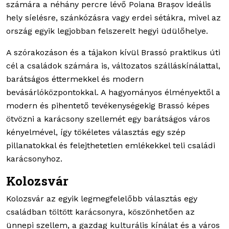
számára a néhány percre lévő Poiana Brașov ideális
hely síelésre, szánkózásra vagy erdei sétákra, mivel az
ország egyik legjobban felszerelt hegyi üdülőhelye.
A szórakozáson és a tájakon kívül Brassó praktikus úti
cél a családok számára is, változatos szálláskínálattal,
barátságos éttermekkel és modern
bevásárlóközpontokkal. A hagyományos élményektől a
modern és pihentető tevékenységekig Brassó képes
ötvözni a karácsony szellemét egy barátságos város
kényelmével, így tökéletes választás egy szép
pillanatokkal és felejthetetlen emlékekkel teli családi
karácsonyhoz.
Kolozsvár
Kolozsvár az egyik legmegfelelőbb választás egy
családban töltött karácsonyra, köszönhetően az
ünnepi szellem, a gazdag kulturális kínálat és a város