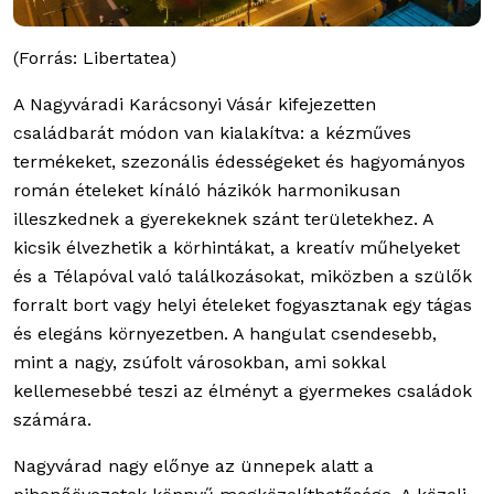
(Forrás: Libertatea)
A Nagyváradi Karácsonyi Vásár kifejezetten
családbarát módon van kialakítva: a kézműves
termékeket, szezonális édességeket és hagyományos
román ételeket kínáló házikók harmonikusan
illeszkednek a gyerekeknek szánt területekhez. A
kicsik élvezhetik a körhintákat, a kreatív műhelyeket
és a Télapóval való találkozásokat, miközben a szülők
forralt bort vagy helyi ételeket fogyasztanak egy tágas
és elegáns környezetben. A hangulat csendesebb,
mint a nagy, zsúfolt városokban, ami sokkal
kellemesebbé teszi az élményt a gyermekes családok
számára.
Nagyvárad nagy előnye az ünnepek alatt a