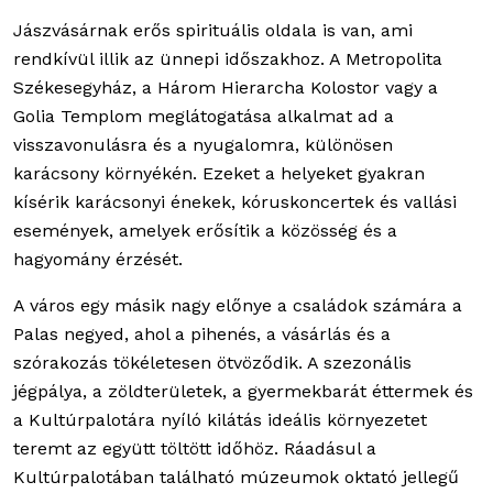
Jászvásárnak erős spirituális oldala is van, ami
rendkívül illik az ünnepi időszakhoz. A Metropolita
Székesegyház, a Három Hierarcha Kolostor vagy a
Golia Templom meglátogatása alkalmat ad a
visszavonulásra és a nyugalomra, különösen
karácsony környékén. Ezeket a helyeket gyakran
kísérik karácsonyi énekek, kóruskoncertek és vallási
események, amelyek erősítik a közösség és a
hagyomány érzését.
A város egy másik nagy előnye a családok számára a
Palas negyed, ahol a pihenés, a vásárlás és a
szórakozás tökéletesen ötvöződik. A szezonális
jégpálya, a zöldterületek, a gyermekbarát éttermek és
a Kultúrpalotára nyíló kilátás ideális környezetet
teremt az együtt töltött időhöz. Ráadásul a
Kultúrpalotában található múzeumok oktató jellegű