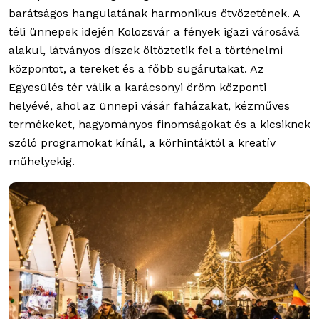
barátságos hangulatának harmonikus ötvözetének. A
téli ünnepek idején Kolozsvár a fények igazi városává
alakul, látványos díszek öltöztetik fel a történelmi
központot, a tereket és a főbb sugárutakat. Az
Egyesülés tér válik a karácsonyi öröm központi
helyévé, ahol az ünnepi vásár faházakat, kézműves
termékeket, hagyományos finomságokat és a kicsiknek
szóló programokat kínál, a körhintáktól a kreatív
műhelyekig.