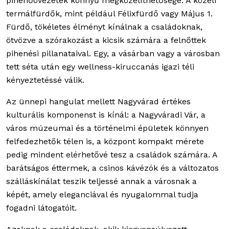
pihenőövezetek könnyű megközelíthetősége. A közeli
termálfürdők, mint például Félixfürdő vagy Május 1.
Fürdő, tökéletes élményt kínálnak a családoknak,
ötvözve a szórakozást a kicsik számára a felnőttek
pihenési pillanataival. Egy, a vásárban vagy a városban
tett séta után egy wellness-kiruccanás igazi téli
kényeztetéssé válik.
Az ünnepi hangulat mellett Nagyvárad értékes
kulturális komponenst is kínál: a Nagyváradi Vár, a
város múzeumai és a történelmi épületek könnyen
felfedezhetők télen is, a központ kompakt mérete
pedig mindent elérhetővé tesz a családok számára. A
barátságos éttermek, a csinos kávézók és a változatos
szálláskínálat teszik teljessé annak a városnak a
képét, amely eleganciával és nyugalommal tudja
fogadni látogatóit.