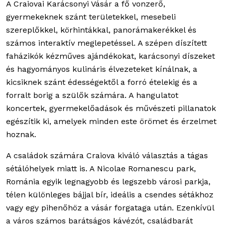
A Craiovai Karácsonyi Vásár a fő vonzerő,
gyermekeknek szánt területekkel, mesebeli
szereplőkkel, körhintákkal, panorámakerékkel és
számos interaktív meglepetéssel. A szépen díszített
faházikók kézműves ajándékokat, karácsonyi díszeket
és hagyományos kulináris élvezeteket kínálnak, a
kicsiknek szánt édességektől a forró ételekig és a
forralt borig a szülők számára. A hangulatot
koncertek, gyermekelőadások és művészeti pillanatok
egészítik ki, amelyek minden este örömet és érzelmet
hoznak.
A családok számára Craiova kiváló választás a tágas
sétálóhelyek miatt is. A Nicolae Romanescu park,
Románia egyik legnagyobb és legszebb városi parkja,
télen különleges bájjal bír, ideális a csendes sétákhoz
vagy egy pihenőhöz a vásár forgataga után. Ezenkívül
a város számos barátságos kávézót, családbarát