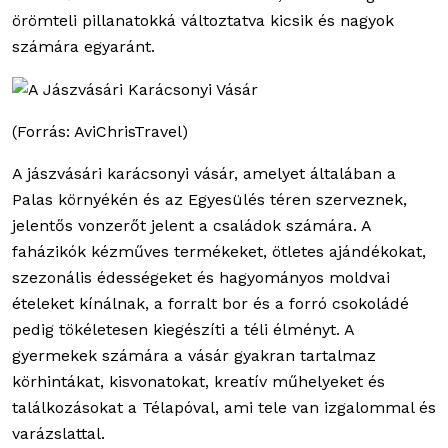
örömteli pillanatokká változtatva kicsik és nagyok
számára egyaránt.
(Forrás: AviChrisTravel)
A jászvásári karácsonyi vásár, amelyet általában a
Palas környékén és az Egyesülés téren szerveznek,
jelentős vonzerőt jelent a családok számára. A
faházikók kézműves termékeket, ötletes ajándékokat,
szezonális édességeket és hagyományos moldvai
ételeket kínálnak, a forralt bor és a forró csokoládé
pedig tökéletesen kiegészíti a téli élményt. A
gyermekek számára a vásár gyakran tartalmaz
körhintákat, kisvonatokat, kreatív műhelyeket és
találkozásokat a Télapóval, ami tele van izgalommal és
varázslattal.