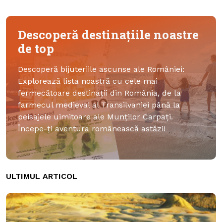
Descoperă destinațiile noastre
de top
Descoperă bijuteriile ascunse ale României:
Explorează lista noastră cu cele mai
fermecătoare destinații din România, de la
farmecul medieval al Transilvaniei până la
peisajele uimitoare ale Munților Carpați.
Începe-ți aventura românească astăzi!
ULTIMUL ARTICOL