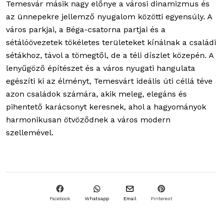
Temesvár másik nagy előnye a városi dinamizmus és
az ünnepekre jellemző nyugalom közötti egyensúly. A
város parkjai, a Béga-csatorna partjai és a
sétálóövezetek tökéletes területeket kínálnak a családi
sétákhoz, távol a tömegtől, de a téli díszlet közepén. A
lenyűgöző építészet és a város nyugati hangulata
egészíti ki az élményt, Temesvárt ideális úti céllá téve
azon családok számára, akik meleg, elegáns és
pihentető karácsonyt keresnek, ahol a hagyományok
harmonikusan ötvöződnek a város modern
szellemével.
Facebook
Whatsapp
Email
Pinterest