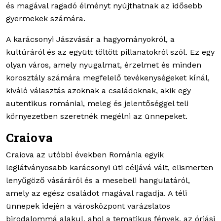
és magával ragadó élményt nyújthatnak az idősebb
gyermekek számára.
A karácsonyi Jászvásár a hagyományokról, a
kultúráról és az együtt töltött pillanatokról szól. Ez egy
olyan város, amely nyugalmat, érzelmet és minden
korosztály számára megfelelő tevékenységeket kínál,
kiváló választás azoknak a családoknak, akik egy
autentikus romániai, meleg és jelentőséggel teli
környezetben szeretnék megélni az ünnepeket.
Craiova
Craiova az utóbbi években Románia egyik
leglátványosabb karácsonyi úti céljává vált, elismerten
lenyűgöző vásáráról és a mesebeli hangulatáról,
amely az egész családot magával ragadja. A téli
ünnepek idején a városközpont varázslatos
birodalommá alakul, ahol a tematikus fények, az óriási