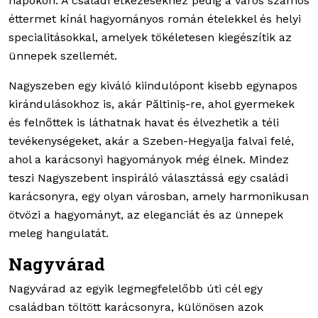
napokon. A családi étkezésekhez pedig a város számos
éttermet kínál hagyományos román ételekkel és helyi
specialitásokkal, amelyek tökéletesen kiegészítik az
ünnepek szellemét.
Nagyszeben egy kiváló kiindulópont kisebb egynapos
kirándulásokhoz is, akár Păltiniș-re, ahol gyermekek
és felnőttek is láthatnak havat és élvezhetik a téli
tevékenységeket, akár a Szeben-Hegyalja falvai felé,
ahol a karácsonyi hagyományok még élnek. Mindez
teszi Nagyszebent inspiráló választássá egy családi
karácsonyra, egy olyan városban, amely harmonikusan
ötvözi a hagyományt, az eleganciát és az ünnepek
meleg hangulatát.
Nagyvárad
Nagyvárad az egyik legmegfelelőbb úti cél egy
családban töltött karácsonyra, különösen azok