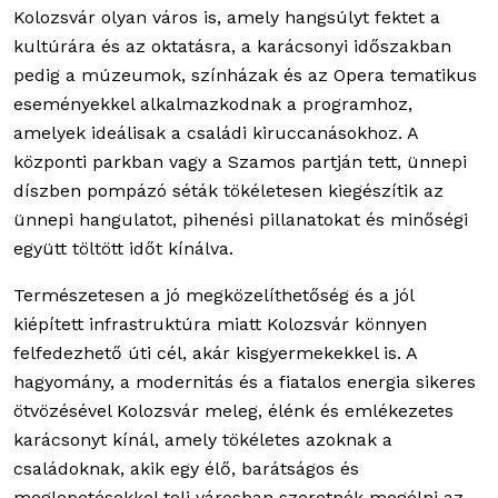
Kolozsvár olyan város is, amely hangsúlyt fektet a
kultúrára és az oktatásra, a karácsonyi időszakban
pedig a múzeumok, színházak és az Opera tematikus
eseményekkel alkalmazkodnak a programhoz,
amelyek ideálisak a családi kiruccanásokhoz. A
központi parkban vagy a Szamos partján tett, ünnepi
díszben pompázó séták tökéletesen kiegészítik az
ünnepi hangulatot, pihenési pillanatokat és minőségi
együtt töltött időt kínálva.
Természetesen a jó megközelíthetőség és a jól
kiépített infrastruktúra miatt Kolozsvár könnyen
felfedezhető úti cél, akár kisgyermekekkel is. A
hagyomány, a modernitás és a fiatalos energia sikeres
ötvözésével Kolozsvár meleg, élénk és emlékezetes
karácsonyt kínál, amely tökéletes azoknak a
családoknak, akik egy élő, barátságos és
meglepetésekkel teli városban szeretnék megélni az