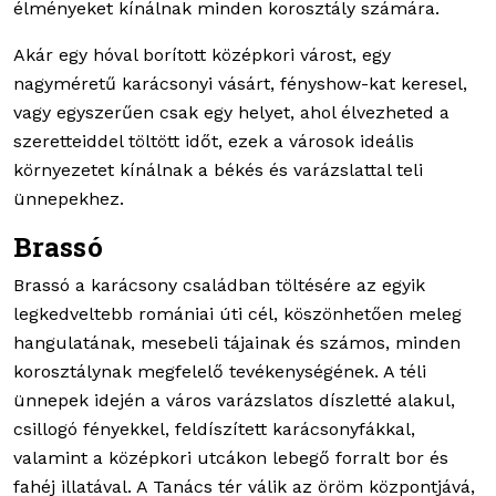
élményeket kínálnak minden korosztály számára.
Akár egy hóval borított középkori várost, egy
nagyméretű karácsonyi vásárt, fényshow-kat keresel,
vagy egyszerűen csak egy helyet, ahol élvezheted a
szeretteiddel töltött időt, ezek a városok ideális
környezetet kínálnak a békés és varázslattal teli
ünnepekhez.
Brassó
Brassó a karácsony családban töltésére az egyik
legkedveltebb romániai úti cél, köszönhetően meleg
hangulatának, mesebeli tájainak és számos, minden
korosztálynak megfelelő tevékenységének. A téli
ünnepek idején a város varázslatos díszletté alakul,
csillogó fényekkel, feldíszített karácsonyfákkal,
valamint a középkori utcákon lebegő forralt bor és
fahéj illatával. A Tanács tér válik az öröm központjává,