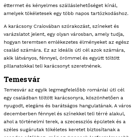
éttermet és kényelmes szálláslehetőséget kínál,
amelyek tökéletesek egy több napos tartózkodáshoz.
A karácsony Craiovában szórakozást, színeket és
varázslatot jelent, egy olyan városban, amely tudja,
hogyan teremtsen emlékezetes élményeket az egész
család számára. Ez az ideális úti cél azok számára,
akik látványos, fénnyel, örömmel és együtt töltött
pillanatokkal teli karácsonyt szeretnének.
Temesvár
Temesvár az egyik legmegfelelőbb romániai úti cél
egy családban töltött karácsonyra, köszönhetően a
nyugodt, elegáns és barátságos hangulatának. A város
decemberben fénnyel és színekkel teli térré alakul,
ahol a történelmi terek, a szecessziós épületek és a
széles sugárutak tökéletes keretet biztosítanak a