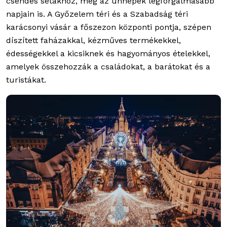
csendes sétákhoz, még az ünnepek legforgalmasabb
napjain is. A Győzelem téri és a Szabadság téri
karácsonyi vásár a főszezon központi pontja, szépen
díszített faházakkal, kézműves termékekkel,
édességekkel a kicsiknek és hagyományos ételekkel,
amelyek összehozzák a családokat, a barátokat és a
turistákat.