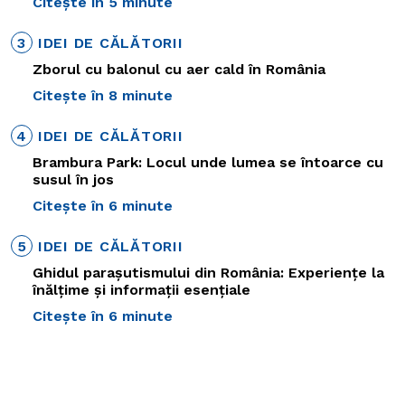
Citește în 5 minute
3
IDEI DE CĂLĂTORII
Zborul cu balonul cu aer cald în România
Citește în 8 minute
4
IDEI DE CĂLĂTORII
Brambura Park: Locul unde lumea se întoarce cu
susul în jos
Citește în 6 minute
5
IDEI DE CĂLĂTORII
Ghidul parașutismului din România: Experiențe la
înălțime și informații esențiale
Citește în 6 minute