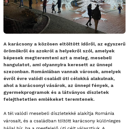
A karácsony a közösen eltöltött időről, az egyszerű
örömökről és azokról a helyekről szól, amelyek
képesek megteremteni azt a meleg, mesebeli
hangulatot, ami olyannyira keresett az ünnepi
szezonban. Romániában vannak városok, amelyek
évről évre valódi családi úti célokká alakulnak,
ahol a karácsonyi vásárok, az ünnepi fények, a
gyermekprogramok és a látványos díszletek
felejthetetlen emlékeket teremtenek.
A tél valódi mesebeli díszletekké alakítja Románia
városait, és a családban töltött karácsony különleges
bájjal bír, ha a megfelelő úti célt választjuk. A