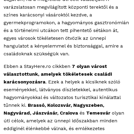
varázslatosan megvilágított központi terektől és a
színes karácsonyi vásároktól kezdve, a
gyermekprogramokon, a hagyományos gasztronómián
és a történelmi utcákon tett pihentető sétákon át,
egyes városok tökéletesen ötvözik az ünnepi
hangulatot a kényelemmel és biztonsággal, amire a
családoknak szükségük van.
Ebben a StayHere.ro cikkben
7 olyan várost
választottunk, amelyek tökéletesek családi
karácsonyozásra
. Ezek a helyek a kicsiknek szóló
eseményekkel, látványos díszletekkel, autentikus
hagyományokkal és változatos turisztikai kínálattal
tűnnek ki.
Brassó, Kolozsvár, Nagyszeben,
Nagyvárad, Jászvásár, Craiova
és
Temesvár
olyan
úti célok, amelyek az ünnepi időszakban minden
eddiginél élénkebbé válnak, és emlékezetes