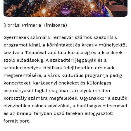
(Forrás: Primaria Timisoara)
Gyermekek számára Temesvár számos szezonális
programot kínál, a körhintáktól és kreatív műhelyektől
kezdve a Télapóval való találkozásokig és a kicsiknek
szóló előadásokig. A szabadtéri jégpályák és a
szórakozóhelyek ideálisak felejthetetlen emlékek
megteremtésére, a város kulturális programja pedig
koncerteket, karácsonyi énekeket és különleges
eseményeket foglal magában, amelyek minden
korosztály számára megfelelőek. Ugyanakkor a szülők
élvezhetik a csinos kávézókat, a barátságos éttermeket
és az ünnepi fényben úszó tereken elfogyasztott
forralt bort.