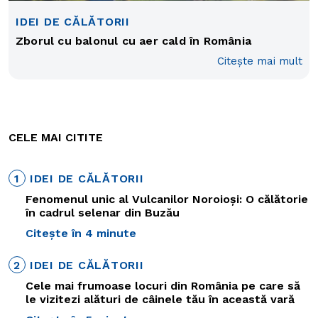
IDEI DE CĂLĂTORII
Zborul cu balonul cu aer cald în România
Citește mai mult
CELE MAI CITITE
1
IDEI DE CĂLĂTORII
Fenomenul unic al Vulcanilor Noroioși: O călătorie
în cadrul selenar din Buzău
Citește în 4 minute
2
IDEI DE CĂLĂTORII
Cele mai frumoase locuri din România pe care să
le vizitezi alături de câinele tău în această vară