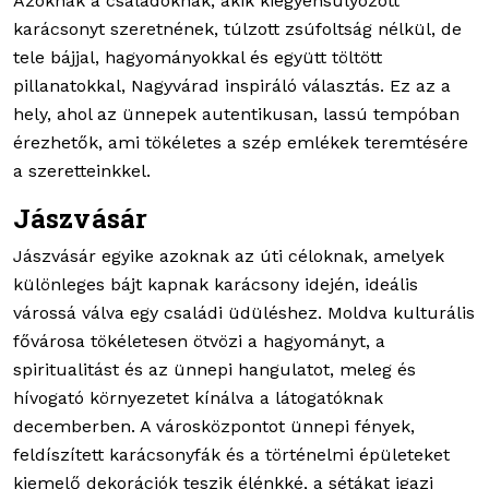
Azoknak a családoknak, akik kiegyensúlyozott
karácsonyt szeretnének, túlzott zsúfoltság nélkül, de
tele bájjal, hagyományokkal és együtt töltött
pillanatokkal, Nagyvárad inspiráló választás. Ez az a
hely, ahol az ünnepek autentikusan, lassú tempóban
érezhetők, ami tökéletes a szép emlékek teremtésére
a szeretteinkkel.
Jászvásár
Jászvásár egyike azoknak az úti céloknak, amelyek
különleges bájt kapnak karácsony idején, ideális
várossá válva egy családi üdüléshez. Moldva kulturális
fővárosa tökéletesen ötvözi a hagyományt, a
spiritualitást és az ünnepi hangulatot, meleg és
hívogató környezetet kínálva a látogatóknak
decemberben. A városközpontot ünnepi fények,
feldíszített karácsonyfák és a történelmi épületeket
kiemelő dekorációk teszik élénkké, a sétákat igazi