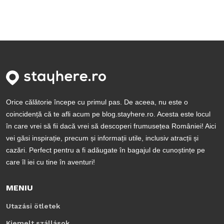
Orice călătorie începe cu primul pas. De aceea, nu este o
coincidență că te afli acum pe blog.stayhere.ro. Acesta este locul
în care vrei să fii dacă vrei să descoperi frumusețea României! Aici
vei găsi inspirație, precum și informații utile, inclusiv atracții și
cazări. Perfect pentru a fi adăugate în bagajul de cunoștințe pe
care îl iei cu tine în aventuri!
MENIU
Utazási ötletek
Kiemelt szállások