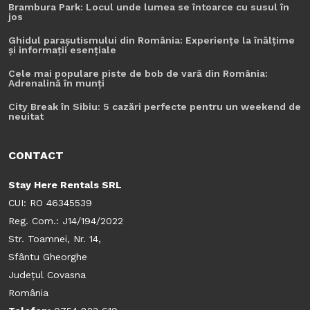
Brambura Park: Locul unde lumea se întoarce cu susul în
jos
Ghidul parașutismului din România: Experiențe la înălțime
și informații esențiale
Cele mai populare piste de bob de vară din România:
Adrenalină în munți
City Break în Sibiu: 5 cazări perfecte pentru un weekend de
neuitat
CONTACT
Stay Here Rentals SRL
CUI: RO 46345539
Reg. Com.: J14/194/2022
Str. Toamnei, Nr. 14,
Sfântu Gheorghe
Județul Covasna
România