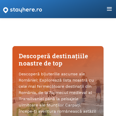
Descoperă destinațiile
noastre de top
Descoperă bijuteriile ascunse ale
României: Explorează lista noastră cu
cele mai fermecătoare destinații din
România, de la farmecul medieval al
Transilvaniei până la peisajele
uimitoare ale Munților Carpați.
Începe-ți aventura românească astăzi!