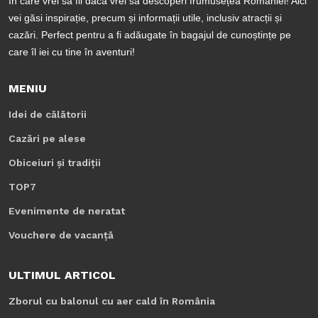
în care vrei să fii dacă vrei să descoperi frumusețea României! Aici
vei găsi inspirație, precum și informații utile, inclusiv atracții și
cazări. Perfect pentru a fi adăugate în bagajul de cunoștințe pe
care îl iei cu tine în aventuri!
MENIU
Idei de călătorii
Cazări pe alese
Obiceiuri și tradiții
TOP7
Evenimente de neratat
Vouchere de vacanță
ULTIMUL ARTICOL
Zborul cu balonul cu aer cald în România