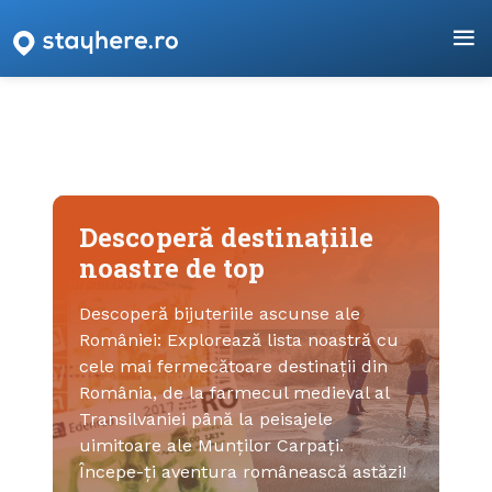
Descoperă destinațiile
noastre de top
Descoperă bijuteriile ascunse ale
României: Explorează lista noastră cu
cele mai fermecătoare destinații din
România, de la farmecul medieval al
Transilvaniei până la peisajele
uimitoare ale Munților Carpați.
Începe-ți aventura românească astăzi!