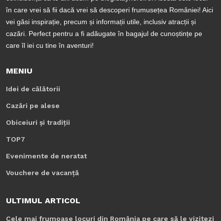
în care vrei să fii dacă vrei să descoperi frumusețea României! Aici
vei găsi inspirație, precum și informații utile, inclusiv atracții și
cazări. Perfect pentru a fi adăugate în bagajul de cunoștințe pe
care îl iei cu tine în aventuri!
MENIU
Idei de călătorii
Cazări pe alese
Obiceiuri și tradiții
TOP7
Evenimente de neratat
Vouchere de vacanță
ULTIMUL ARTICOL
Cele mai frumoase locuri din România pe care să le vizitezi