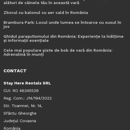
alături de câinele tău în această vară
Zborul cu balonul cu aer cald în România
Brambura Park: Locul unde lumea se întoarce cu susul în
jos
Ghidul parașutismului din România: Experiențe la înălțime
și informații esențiale
Cele mai populare piste de bob de vară din România:
Adrenalină în munți
CONTACT
Stay Here Rentals SRL
CUI: RO 46345539
Reg. Com.: J14/194/2022
Str. Toamnei, Nr. 14,
Sfântu Gheorghe
Județul Covasna
România