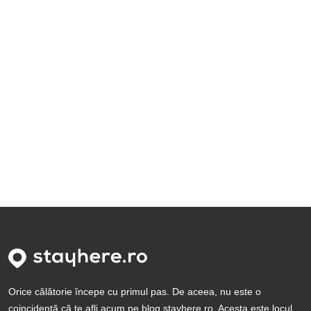
Orice călătorie începe cu primul pas. De aceea, nu este o
coincidență că te afli acum pe blog.stayhere.ro. Acesta este locul