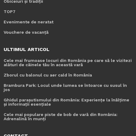
Obiceiuri și tradiții
TOP7
Evenimente de neratat
Vouchere de vacanță
ULTIMUL ARTICOL
Cele mai frumoase locuri din România pe care să le vizitezi
alături de câinele tău în această vară
Zborul cu balonul cu aer cald în România
Brambura Park: Locul unde lumea se întoarce cu susul în
jos
Ghidul parașutismului din România: Experiențe la înălțime
și informații esențiale
Cele mai populare piste de bob de vară din România:
Adrenalină în munți
CONTACT