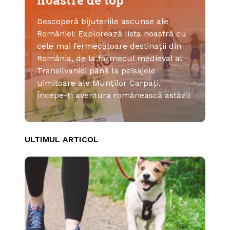
Descoperă bijuteriile ascunse ale
României: Explorează lista noastră cu
cele mai fermecătoare destinații din
România, de la farmecul medieval al
Transilvaniei până la peisajele
uimitoare ale Munților Carpați.
Începe-ți aventura românească astăzi!
ULTIMUL ARTICOL