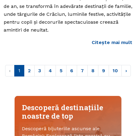
de an, se transformă în adevărate destinații de familie,
unde târgurile de Crăciun, luminile festive, activitățile
pentru copii și decorurile spectaculoase creează
amintiri de neuitat.
Citește mai mult
‹
1
2
3
4
5
6
7
8
9
10
›
Descoperă destinațiile
noastre de top
Descoperă bijuteriile ascunse ale
României: Explorează lista noastră cu