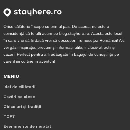
Orice călătorie începe cu primul pas. De aceea, nu este o
coincidență că te afli acum pe blog.stayhere.ro. Acesta este locul
în care vrei să fii dacă vrei să descoperi frumusețea României! Aici
vei găsi inspirație, precum și informații utile, inclusiv atracții și
cazări. Perfect pentru a fi adăugate în bagajul de cunoștințe pe
care îl iei cu tine în aventuri!
MENIU
Idei de călătorii
Cazări pe alese
Obiceiuri și tradiții
TOP7
Evenimente de neratat