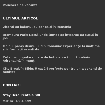
Vouchere de vacanță
ULTIMUL ARTICOL
Zborul cu balonul cu aer cald în România
Brambura Park: Locul unde lumea se întoarce cu susul în
jos
Ghidul parașutismului din România: Experiențe la înălțime
și informații esențiale
Cele mai populare piste de bob de vară din România:
Adrenalină în munți
City Break în Sibiu: 5 cazări perfecte pentru un weekend de
neuitat
CONTACT
Stay Here Rentals SRL
CUI: RO 46345539