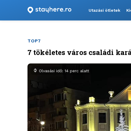
Utazási ötletek
Ki
TOP7
7 tökéletes város családi k
Olvasási idő: 14 perc alatt