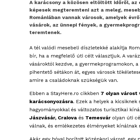
A karácsony a közösen eltöltött időről, az
képesek megteremteni azt a meleg, mesebel
Romániában vannak városok, amelyek évről 
vásárok, az ünnepi fények, a gyermekprogr
teremtenek.
A tél valódi mesebeli díszletekké alakítja Rom
bír, ha a megfelelő úti célt választjuk. A vará
vásároktól kezdve, a gyermekprogramokon, a
pihentető sétákon át, egyes városok tökélete
amire a családoknak szükségük van.
Ebben a StayHere.ro cikkben
7 olyan várost
karácsonyozásra
. Ezek a helyek a kicsiknek
hagyományokkal és változatos turisztikai kínál
Jászvásár, Craiova
és
Temesvár
olyan úti c
válnak, és emlékezetes élményeket kínálnak
Akár egy hóval borított középkori várost, egy