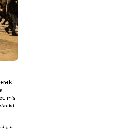
 ének
a
et, míg
nómiai
edig a