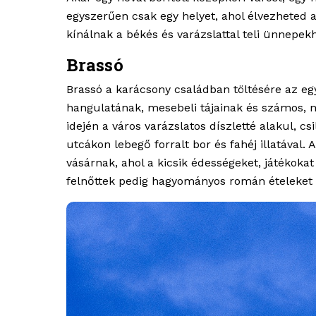
egyszerűen csak egy helyet, ahol élvezheted a 
kínálnak a békés és varázslattal teli ünnepek
Brassó
Brassó a karácsony családban töltésére az eg
hangulatának, mesebeli tájainak és számos, 
idején a város varázslatos díszletté alakul, cs
utcákon lebegő forralt bor és fahéj illatával.
vásárnak, ahol a kicsik édességeket, játékoka
felnőttek pedig hagyományos román ételeket é