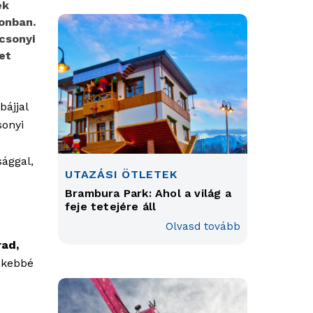
ek
onban.
csonyi
et
bájjal
sonyi
sággal,
UTAZÁSI ÖTLETEK
Brambura Park: Ahol a világ a
feje tetejére áll
Olvasd tovább
rad,
nkebbé