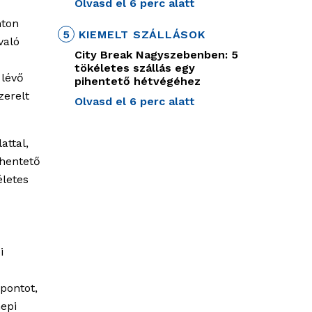
Olvasd el 6 perc alatt
nton
5
KIEMELT SZÁLLÁSOK
való
City Break Nagyszebenben: 5
tökéletes szállás egy
 lévő
pihentető hétvégéhez
zerelt
Olvasd el 6 perc alatt
attal,
hentető
életes
i
zpontot,
nepi