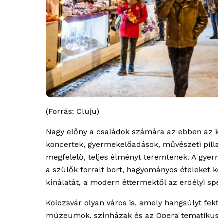
(Forrás: Cluju)
Nagy előny a családok számára az ebben az 
koncertek, gyermekelőadások, művészeti pil
megfelelő, teljes élményt teremtenek. A gyerm
a szülők forralt bort, hagyományos ételeket k
kínálatát, a modern éttermektől az erdélyi spe
Kolozsvár olyan város is, amely hangsúlyt fek
múzeumok, színházak és az Opera tematiku