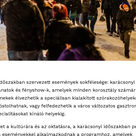
időszakban szervezett események sokfélesége: karácsonyi
lanatok és fényshow-k, amelyek minden korosztály számár
ekek élvezhetik a speciálisan kialakított szórakozóhelyek
óstolhatnak, vagy felfedezhetik a város változatos gasztro
cialitásokat kínáló helyekig.
tet a kultúrára és az oktatásra, a karácsonyi időszakban p
s eseményekkel alkalmazkodnak a programhoz, amelyek