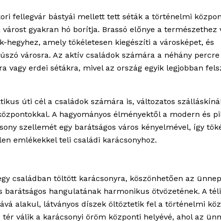
ri fellegvár bástyái mellett tett séták a történelmi közpo
 várost gyakran hó borítja. Brassó előnye a természethez 
k-hegyhez, amely tökéletesen kiegészíti a városképet, és
 úszó városra. Az aktív családok számára a néhány percre
ra vagy erdei sétákra, mivel az ország egyik legjobban fels
ikus úti cél a családok számára is, változatos szálláskínál
központokkal. A hagyományos élményektől a modern és pi
sony szellemét egy barátságos város kényelmével, így tök
tlen emlékekkel teli családi karácsonyhoz.
egy családban töltött karácsonyra, köszönhetően az ünnep
os barátságos hangulatának harmonikus ötvözetének. A téli
vá alakul, látványos díszek öltöztetik fel a történelmi kö
 tér válik a karácsonyi öröm központi helyévé, ahol az ün