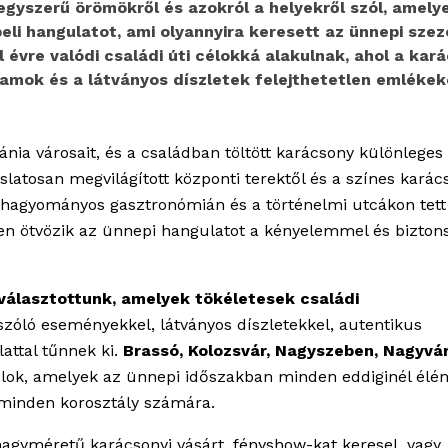
 egyszerű örömökről és azokról a helyekről szól, amely
i hangulatot, ami olyannyira keresett az ünnepi szez
évre valódi családi úti célokká alakulnak, ahol a kará
amok és a látványos díszletek felejthetetlen emlékek
ánia városait, és a családban töltött karácsony különleges 
zslatosan megvilágított központi terektől és a színes karác
 hagyományos gasztronómián és a történelmi utcákon tett
sen ötvözik az ünnepi hangulatot a kényelemmel és bizton
 választottunk, amelyek tökéletesek családi
 szóló eseményekkel, látványos díszletekkel, autentikus
attal tűnnek ki.
Brassó, Kolozsvár, Nagyszeben, Nagyvá
élok, amelyek az ünnepi időszakban minden eddiginél élé
 minden korosztály számára.
 nagyméretű karácsonyi vásárt, fényshow-kat keresel, vagy