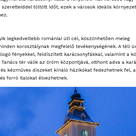
szeretteiddel töltött időt, ezek a városok ideális környeze
hez.
yik legkedveltebb romániai úti cél, köszönhetően meleg
minden korosztálynak megfelelő tevékenységének. A téli 
illogó fényekkel, feldíszített karácsonyfákkal, valamint a k
 A Tanács tér válik az öröm központjává, otthont adva a kar
t és kézműves díszeket kínáló házikókat fedezhetnek fel, a
s forró italokat élvezhetnek.