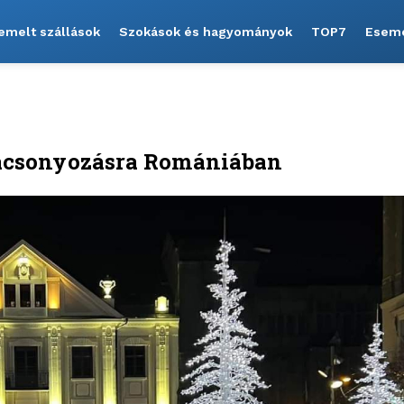
emelt szállások
Szokások és hagyományok
TOP7
Esem
arácsonyozásra Romániában