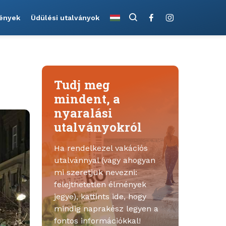
ények
Üdülési utalványok
Tudj meg
mindent, a
nyaralási
utalványokról
Ha rendelkezel vakációs
utalvánnyal (vagy ahogyan
mi szeretjük nevezni:
felejthetetlen élmények
jegye), kattints ide, hogy
mindig naprakész legyen a
fontos információkkal!