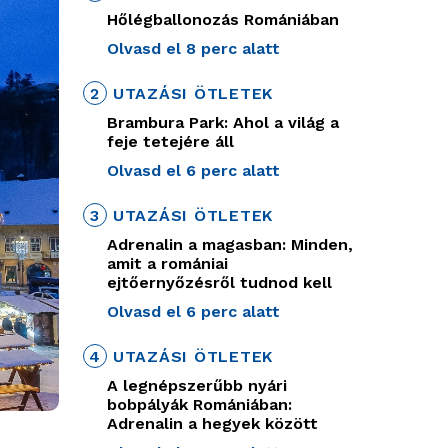
Hőlégballonozás Romániában
Olvasd el 8 perc alatt
2
UTAZÁSI ÖTLETEK
Brambura Park: Ahol a világ a
feje tetejére áll
Olvasd el 6 perc alatt
3
UTAZÁSI ÖTLETEK
Adrenalin a magasban: Minden,
amit a romániai
ejtőernyőzésről tudnod kell
Olvasd el 6 perc alatt
4
UTAZÁSI ÖTLETEK
A legnépszerűbb nyári
bobpályák Romániában:
Adrenalin a hegyek között