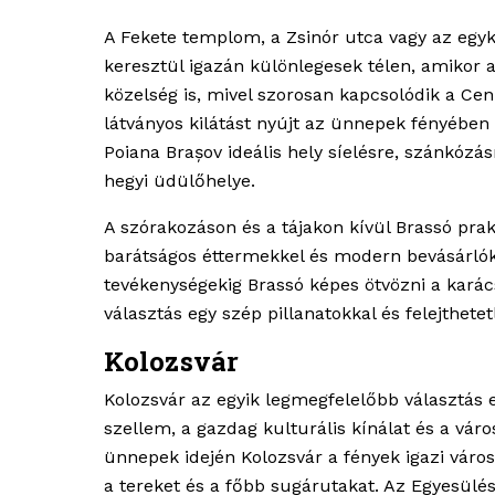
A Fekete templom, a Zsinór utca vagy az egyko
keresztül igazán különlegesek télen, amikor a
közelség is, mivel szorosan kapcsolódik a Cen
látványos kilátást nyújt az ünnepek fényében
Poiana Brașov ideális hely síelésre, szánkózás
hegyi üdülőhelye.
A szórakozáson és a tájakon kívül Brassó prakt
barátságos éttermekkel és modern bevásárló
tevékenységekig Brassó képes ötvözni a karác
választás egy szép pillanatokkal és felejthete
Kolozsvár
Kolozsvár az egyik legmegfelelőbb választás 
szellem, a gazdag kulturális kínálat és a vár
ünnepek idején Kolozsvár a fények igazi városá
a tereket és a főbb sugárutakat. Az Egyesülés