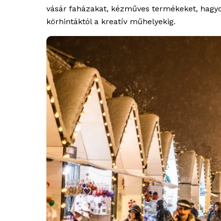
vásár faházakat, kézműves termékeket, hagyo
körhintáktól a kreatív műhelyekig.