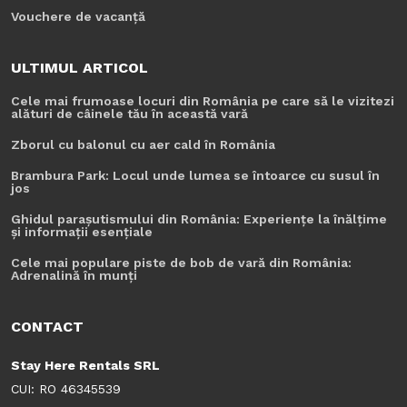
Vouchere de vacanță
ULTIMUL ARTICOL
Cele mai frumoase locuri din România pe care să le vizitezi
alături de câinele tău în această vară
Zborul cu balonul cu aer cald în România
Brambura Park: Locul unde lumea se întoarce cu susul în
jos
Ghidul parașutismului din România: Experiențe la înălțime
și informații esențiale
Cele mai populare piste de bob de vară din România:
Adrenalină în munți
CONTACT
Stay Here Rentals SRL
CUI: RO 46345539