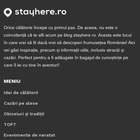
Orice călătorie începe cu primul pas. De aceea, nu este o
coincidență că te afli acum pe blog.stayhere.ro. Acesta este locul
în care vrei să fii dacă vrei să descoperi frumusețea României! Aici
vei găsi inspirație, precum și informații utile, inclusiv atracții și
cazări. Perfect pentru a fi adăugate în bagajul de cunoștințe pe
care îl iei cu tine în aventuri!
MENIU
Idei de călătorii
Cazări pe alese
Obiceiuri și tradiții
TOP7
Evenimente de neratat