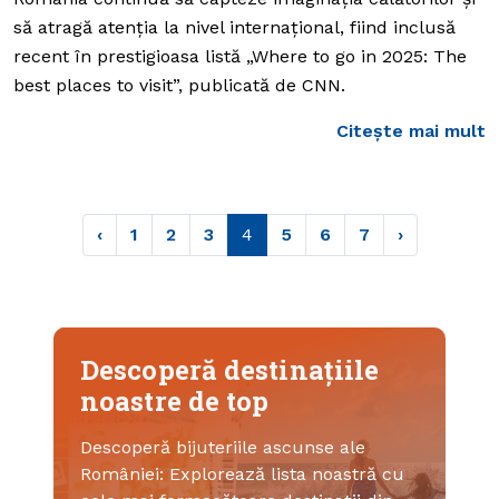
să atragă atenția la nivel internațional, fiind inclusă
recent în prestigioasa listă „Where to go in 2025: The
best places to visit”, publicată de CNN.
Citește mai mult
‹
1
2
3
4
5
6
7
›
Descoperă destinațiile
noastre de top
Descoperă bijuteriile ascunse ale
României: Explorează lista noastră cu