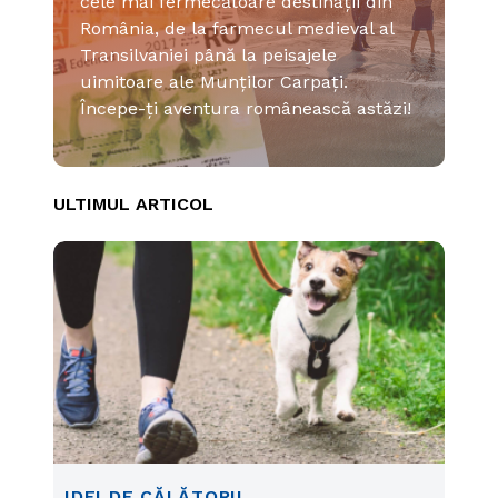
cele mai fermecătoare destinații din
România, de la farmecul medieval al
Transilvaniei până la peisajele
uimitoare ale Munților Carpați.
Începe-ți aventura românească astăzi!
ULTIMUL ARTICOL
IDEI DE CĂLĂTORII