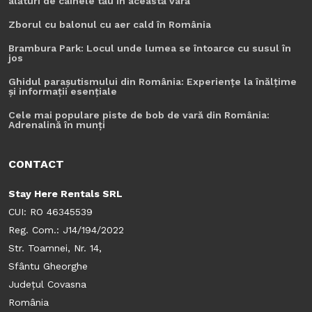
alături de câinele tău în această vară
Zborul cu balonul cu aer cald în România
Brambura Park: Locul unde lumea se întoarce cu susul în
jos
Ghidul parașutismului din România: Experiențe la înălțime
și informații esențiale
Cele mai populare piste de bob de vară din România:
Adrenalină în munți
CONTACT
Stay Here Rentals SRL
CUI: RO 46345539
Reg. Com.: J14/194/2022
Str. Toamnei, Nr. 14,
Sfântu Gheorghe
Județul Covasna
România