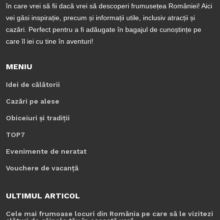
în care vrei să fii dacă vrei să descoperi frumusețea României! Aici
vei găsi inspirație, precum și informații utile, inclusiv atracții și
cazări. Perfect pentru a fi adăugate în bagajul de cunoștințe pe
care îl iei cu tine în aventuri!
MENIU
Idei de călătorii
Cazări pe alese
Obiceiuri și tradiții
TOP7
Evenimente de neratat
Vouchere de vacanță
ULTIMUL ARTICOL
Cele mai frumoase locuri din România pe care să le vizitezi