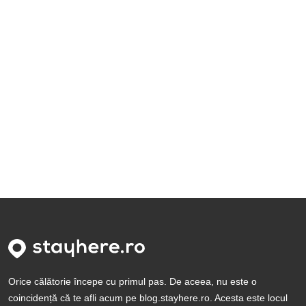
Orice călătorie începe cu primul pas. De aceea, nu este o
coincidență că te afli acum pe blog.stayhere.ro. Acesta este locul