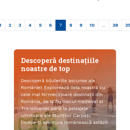
1
2
3
4
5
6
7
8
9
10
...
38
3
Descoperă destinațiile
noastre de top
Descoperă bijuteriile ascunse ale
României: Explorează lista noastră cu
cele mai fermecătoare destinații din
România, de la farmecul medieval al
Transilvaniei până la peisajele
uimitoare ale Munților Carpați.
Începe-ți aventura românească astăzi!