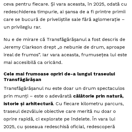
ceva pentru fiecare. Și vara aceasta, în 2025, odată cu
redeschiderea timpurie, ai șansa de a fi printre primii
care se bucură de priveliștile sale fără aglomerație –
un privilegiu rar.
Nu e de mirare că Transfăgărășanul a fost descris de
Jeremy Clarkson drept „o nebunie de drum, aproape
ireal de frumos”. Iar vara aceasta, frumusețea lui este
mai accesibilă ca oricând.
Cele mai frumoase opriri de-a lungul traseului
Transfăgărășan
Transfăgărășanul nu este doar un drum spectaculos
prin munți – este o adevărată
călătorie prin natură,
istorie și arhitectură
. Cu fiecare kilometru parcurs,
traseul dezvăluie obiective care merită nu doar o
oprire rapidă, ci explorate pe îndelete. În vara lui
2025, cu șoseaua redeschisă oficial, redescoperă