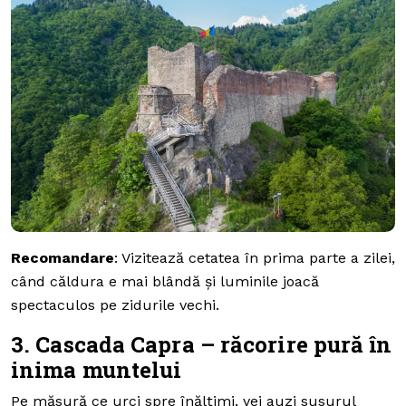
Recomandare
: Vizitează cetatea în prima parte a zilei,
când căldura e mai blândă și luminile joacă
spectaculos pe zidurile vechi.
3. Cascada Capra – răcorire pură în
inima muntelui
Pe măsură ce urci spre înălțimi, vei auzi susurul