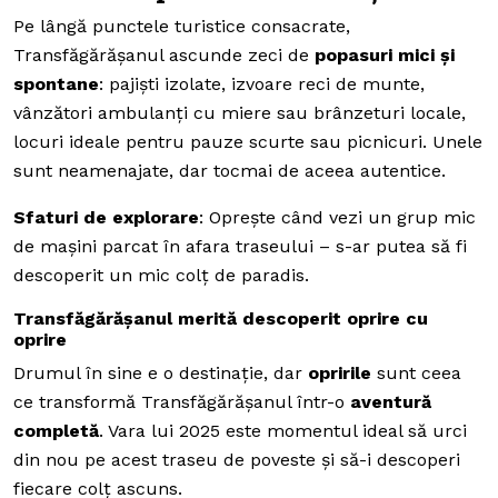
Pe lângă punctele turistice consacrate,
Transfăgărășanul ascunde zeci de
popasuri mici și
spontane
: pajiști izolate, izvoare reci de munte,
vânzători ambulanți cu miere sau brânzeturi locale,
locuri ideale pentru pauze scurte sau picnicuri. Unele
sunt neamenajate, dar tocmai de aceea autentice.
Sfaturi de explorare
: Oprește când vezi un grup mic
de mașini parcat în afara traseului – s-ar putea să fi
descoperit un mic colț de paradis.
Transfăgărășanul merită descoperit oprire cu
oprire
Drumul în sine e o destinație, dar
opririle
sunt ceea
ce transformă Transfăgărășanul într-o
aventură
completă
. Vara lui 2025 este momentul ideal să urci
din nou pe acest traseu de poveste și să-i descoperi
fiecare colț ascuns.