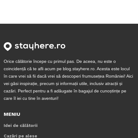
Orice călătorie începe cu primul pas. De aceea, nu este o
coincidență că te afli acum pe blog.stayhere.ro. Acesta este locul
în care vrei să fii dacă vrei să descoperi frumusețea României! Aici
vei găsi inspirație, precum și informații utile, inclusiv atracții și
cazări. Perfect pentru a fi adăugate în bagajul de cunoștințe pe
care îl iei cu tine în aventuri!
MENIU
Idei de călătorii
Cazări pe alese