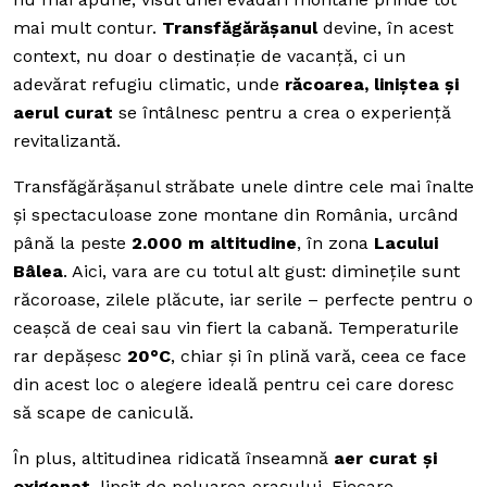
mai mult contur.
Transfăgărășanul
devine, în acest
context, nu doar o destinație de vacanță, ci un
adevărat refugiu climatic, unde
răcoarea, liniștea și
aerul curat
se întâlnesc pentru a crea o experiență
revitalizantă.
Transfăgărășanul străbate unele dintre cele mai înalte
și spectaculoase zone montane din România, urcând
până la peste
2.000 m altitudine
, în zona
Lacului
Bâlea
. Aici, vara are cu totul alt gust: diminețile sunt
răcoroase, zilele plăcute, iar serile – perfecte pentru o
ceașcă de ceai sau vin fiert la cabană. Temperaturile
rar depășesc
20°C
, chiar și în plină vară, ceea ce face
din acest loc o alegere ideală pentru cei care doresc
să scape de caniculă.
În plus, altitudinea ridicată înseamnă
aer curat și
oxigenat
, lipsit de poluarea orașului. Fiecare