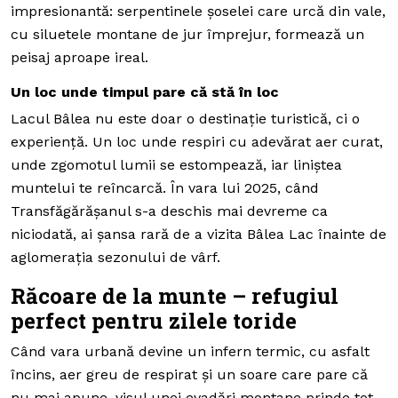
impresionantă: serpentinele șoselei care urcă din vale,
cu siluetele montane de jur împrejur, formează un
peisaj aproape ireal.
Un loc unde timpul pare că stă în loc
Lacul Bâlea nu este doar o destinație turistică, ci o
experiență. Un loc unde respiri cu adevărat aer curat,
unde zgomotul lumii se estompează, iar liniștea
muntelui te reîncarcă. În vara lui 2025, când
Transfăgărășanul s-a deschis mai devreme ca
niciodată, ai șansa rară de a vizita Bâlea Lac înainte de
aglomerația sezonului de vârf.
Răcoare de la munte – refugiul
perfect pentru zilele toride
Când vara urbană devine un infern termic, cu asfalt
încins, aer greu de respirat și un soare care pare că
nu mai apune, visul unei evadări montane prinde tot