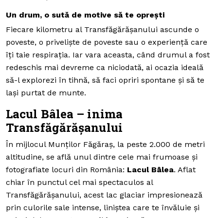
Un drum, o sută de motive să te oprești
Fiecare kilometru al Transfăgărășanului ascunde o
poveste, o priveliște de poveste sau o experiență care
îți taie respirația. Iar vara aceasta, când drumul a fost
redeschis mai devreme ca niciodată, ai ocazia ideală
să-l explorezi în tihnă, să faci opriri spontane și să te
lași purtat de munte.
Lacul Bâlea – inima
Transfăgărășanului
În mijlocul Munților Făgăraș, la peste 2.000 de metri
altitudine, se află unul dintre cele mai frumoase și
fotografiate locuri din România:
Lacul Bâlea
. Aflat
chiar în punctul cel mai spectaculos al
Transfăgărășanului, acest lac glaciar impresionează
prin culorile sale intense, liniștea care te învăluie și