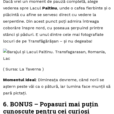
Dacă vrei un moment de pauză completă, alege
vederea spre Lacul
Paltinu
, unde o cafea fierbinte și o
plăcintă cu afine se servesc direct cu vedere la
serpentine. Din acest punct poți admira întreaga
coborâre înspre nord, cu șoseaua șerpuind printre
stânci și păduri. E unul dintre cele mai fotografiate
locuri de pe Transfăgărășan – și nu degeaba!
( Sursa: La Taverna )
Momentul ideal
: Dimineața devreme, când norii se
aștern peste văi ca o pătură, iar lumina face munții să
pară pictați.
6. BONUS – Popasuri mai puțin
cunoscute pentru cei curioși