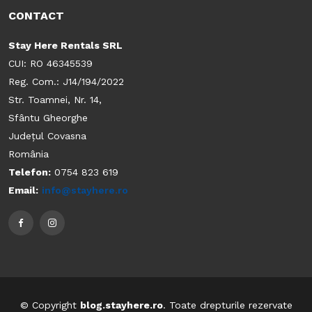
CONTACT
Stay Here Rentals SRL
CUI: RO 46345539
Reg. Com.: J14/194/2022
Str. Toamnei, Nr. 14,
Sfântu Gheorghe
Județul Covasna
România
Telefon:
0754 823 619
Email:
info@stayhere.ro
© Copyright
blog.stayhere.ro
. Toate drepturile rezervate