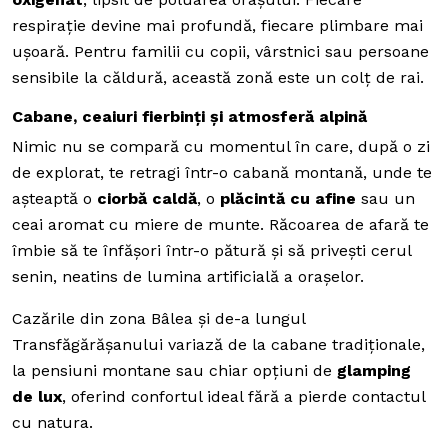
respirație devine mai profundă, fiecare plimbare mai
ușoară. Pentru familii cu copii, vârstnici sau persoane
sensibile la căldură, această zonă este un colț de rai.
Cabane, ceaiuri fierbinți și atmosferă alpină
Nimic nu se compară cu momentul în care, după o zi
de explorat, te retragi într-o cabană montană, unde te
așteaptă o
ciorbă caldă
, o
plăcintă cu afine
sau un
ceai aromat cu miere de munte. Răcoarea de afară te
îmbie să te înfășori într-o pătură și să privești cerul
senin, neatins de lumina artificială a orașelor.
Cazările din zona Bâlea și de-a lungul
Transfăgărășanului variază de la cabane tradiționale,
la pensiuni montane sau chiar opțiuni de
glamping
de lux
, oferind confortul ideal fără a pierde contactul
cu natura.