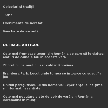
Obiceiuri și tradiții
TOP7
Evenimente de neratat
Vouchere de vacanță
ULTIMUL ARTICOL
Cele mai frumoase locuri din România pe care să le vizitezi
alături de câinele tău în această vară
Zborul cu balonul cu aer cald în România
Brambura Park: Locul unde lumea se întoarce cu susul în
jos
Ghidul parașutismului din România: Experiențe la înălțime
și informații esențiale
Cele mai populare piste de bob de vară din România:
Adrenalină în munți