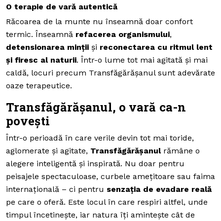
O terapie de vară autentică
Răcoarea de la munte nu înseamnă doar confort
termic. Înseamnă
refacerea organismului
,
detensionarea minții
și
reconectarea cu ritmul lent
și firesc al naturii
. Într-o lume tot mai agitată și mai
caldă, locuri precum Transfăgărășanul sunt adevărate
oaze terapeutice.
Transfăgărășanul, o vară ca-n
povești
Într-o perioadă în care verile devin tot mai toride,
aglomerate și agitate,
Transfăgărășanul
rămâne o
alegere inteligentă și inspirată. Nu doar pentru
peisajele spectaculoase, curbele amețitoare sau faima
internațională – ci pentru
senzația de evadare reală
pe care o oferă. Este locul în care respiri altfel, unde
timpul încetinește, iar natura îți amintește cât de