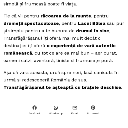
simplă și frumoasă poate fi viața.
Fie că vii pentru
răcoarea de la munte
, pentru
drumeții spectaculoase
, pentru
Lacul Bâlea
sau pur
și simplu pentru a te bucura de
drumul în sine
,
Transfăgărășanul îți oferă mai mult decât o
destinație: îți oferă
o experiență de vară autentic
românească
, cu tot ce are ea mai bun – aer curat,
oameni calzi, aventură, liniște și frumusețe pură.
Așa că vara aceasta, urcă spre nori, lasă canicula în
urmă și redescoperă România de sus.
Transfăgărășanul te așteaptă cu brațele deschise.
Facebook
Whatsapp
Email
Pinterest