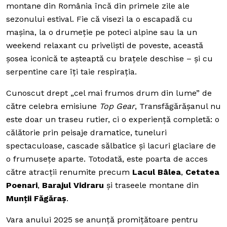
montane din România încă din primele zile ale
sezonului estival. Fie că visezi la o escapadă cu
mașina, la o drumeție pe poteci alpine sau la un
weekend relaxant cu priveliști de poveste, această
șosea iconică te așteaptă cu brațele deschise – și cu
serpentine care îți taie respirația.
Cunoscut drept „cel mai frumos drum din lume” de
către celebra emisiune
Top Gear
, Transfăgărășanul nu
este doar un traseu rutier, ci o experiență completă: o
călătorie prin peisaje dramatice, tuneluri
spectaculoase, cascade sălbatice și lacuri glaciare de
o frumusețe aparte. Totodată, este poarta de acces
către atracții renumite precum
Lacul Bâlea
,
Cetatea
Poenari
,
Barajul Vidraru
și traseele montane din
Munții Făgăraș
.
Vara anului 2025 se anunță promițătoare pentru