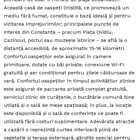
Această casă de oaspeți liniștită, ce promovează un
mediu fără fumat, constituie o bază ideală și pentru
vizitarea împrejurimilor; principalele puncte de
interes din Constanța – precum Piața Ovidiu,
Cazinoul, portul sau muzeele istorice – se află la o
distanță accesibilă, de aproximativ 15-16 kilometri.
Confortul oaspeților este asigurat în camere
primitoare, dotate cu băi private, conexiune Wi-Fi
gratuită și aer condiționat pentru zilele călduroase de
vară.
Confortul oaspeților în timpul activităților zilnice
este asigurat de parcarea privată complet gratuită,
serviciul zilnic de curățenie, o bucătărie comună bine
utilată și o sală de mese spațioasă; în plus, la locație
este disponibilă și o sală de conferințe ce poate fi
utilizată fără costuri suplimentare.
Adevărata atracție
a cazării o reprezintă curtea interioară plină de
vegetație și terasa exterioară, gândite special pentru