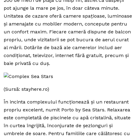
200 de metri de plaja cu nisip fin, astfel că oaspeții
pot ajunge la mare pe jos, în doar câteva minute.
Unitatea de cazare oferă camere spațioase, luminoase
și amenajate cu mobilier modern, concepute pentru
un confort maxim. Fiecare cameră dispune de balcon
propriu, unde vizitatorii se pot bucura de aerul curat
al mării. Dotările de bază ale camerelor includ aer
condiționat, televizor, internet fără gratuit, precum și
baie privată cu duș.
(Sursă: stayhere.ro)
În incinta complexului funcționează și un restaurant
propriu excelent, numit Porto by Sea Stars. Relaxarea
este completată de piscinele cu apă cristalină, situate
în curtea îngrijită, înconjurate de șezlonguri și
umbrele de soare. Pentru familiile care călătoresc cu