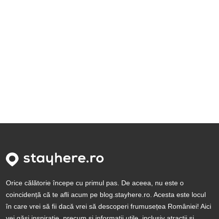
Orice călătorie începe cu primul pas. De aceea, nu este o
coincidență că te afli acum pe blog.stayhere.ro. Acesta este locul
în care vrei să fii dacă vrei să descoperi frumusețea României! Aici
vei găsi inspirație, precum și informații utile, inclusiv atracții și