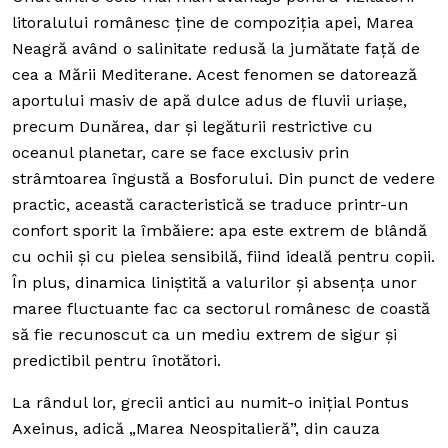
litoralului românesc ține de compoziția apei, Marea
Neagră având o salinitate redusă la jumătate față de
cea a Mării Mediterane. Acest fenomen se datorează
aportului masiv de apă dulce adus de fluvii uriașe,
precum Dunărea, dar și legăturii restrictive cu
oceanul planetar, care se face exclusiv prin
strâmtoarea îngustă a Bosforului. Din punct de vedere
practic, această caracteristică se traduce printr-un
confort sporit la îmbăiere: apa este extrem de blândă
cu ochii și cu pielea sensibilă, fiind ideală pentru copii.
În plus, dinamica liniștită a valurilor și absența unor
maree fluctuante fac ca sectorul românesc de coastă
să fie recunoscut ca un mediu extrem de sigur și
predictibil pentru înotători.
La rândul lor, grecii antici au numit-o inițial
Pontus
Axeinus
, adică „Marea Neospitalieră”, din cauza