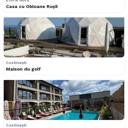
Costineşti
Eforie Nord
Sunrise Boutique
Casa cu Obloane Roșii
23 August
Costineşti
Halta Pescăruș Accomodation
Maison du golf
Mamaia
Costineşti