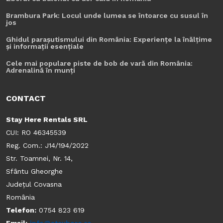
Brambura Park: Locul unde lumea se întoarce cu susul în
jos
Ghidul parașutismului din România: Experiențe la înălțime
și informații esențiale
Cele mai populare piste de bob de vară din România:
Adrenalină în munți
CONTACT
Stay Here Rentals SRL
CUI: RO 46345539
Reg. Com.: J14/194/2022
Str. Toamnei, Nr. 14,
Sfântu Gheorghe
Județul Covasna
România
Telefon:
0754 823 619