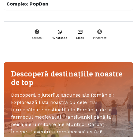
Pensiunea Alfa
Complex PopDan
Facebook
Whatsapp
Email
Pinterest
Descoperă destinațiile noastre
de top
Descoperă bijuteriile ascunse ale României:
Explorează lista noastră cu cele mai
fermecătoare destinații din România, de la
farmecul medieval al Transilvaniei până la
peisajele uimitoare ale Munților Carpați.
Începe-ți aventura românească astăzi!