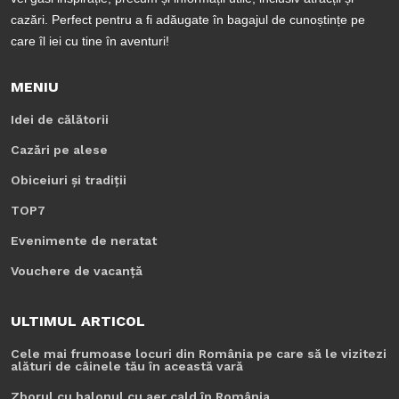
cazări. Perfect pentru a fi adăugate în bagajul de cunoștințe pe
care îl iei cu tine în aventuri!
MENIU
Idei de călătorii
Cazări pe alese
Obiceiuri și tradiții
TOP7
Evenimente de neratat
Vouchere de vacanță
ULTIMUL ARTICOL
Cele mai frumoase locuri din România pe care să le vizitezi
alături de câinele tău în această vară
Zborul cu balonul cu aer cald în România