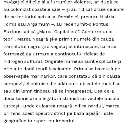
navigației dificile și a furtunilor violente, iar după ce
au colonizat coastele sale – și au ridicat orașe celebre
de pe teritoriul actual al României, precum Histria,
Tomis sau Argamum –, au redenumit-o
Pontus
Euxinus
, adică „Marea Ospitalieră”. Conform unor
teorii, Marea Neagră și-a primit numele din cauza
nămolului negru și a vegetației întunecate, care se
formează ca urmare a conținutului ridicat de
hidrogen sulfurat.
Originile numelui sunt explicate și
prin alte două teorii fascinante. Prima se bazează pe
observațiile marinarilor, care constatau că din cauza
compoziției chimice din adâncuri, obiectele metalice
sau din lemn tindeau să se înnegrească. Cea de-a
doua teorie are o legătură strânsă cu vechile busole
turcești, unde culoarea neagră indica nordul, marea
primind acest apelativ strict pe baza așezării sale
geografice în raport cu imperiul.