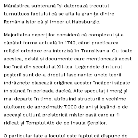
Mănăstirea subterană își datorează trecutul
tumultuos faptului că se afla la granița dintre
România istorică și Imperiul Habsburgic.
Majoritatea experților consideră că complexul și-a
căpătat forma actuală în 1742, când practicarea
religiei ortodoxe era interzisă în Transilvania. Cu toate
acestea, există și documente care menționează acest
loc încă din secolul al XII-lea. Legendele din jurul
peșterii sunt de-a dreptul fascinante: unele teorii
îndrăznețe plasează originea acestor încăperi săpate
în stâncă în perioada dacică. Alte speculații merg și
mai departe în timp, atribuind structurii o vechime
uluitoare de aproximativ 7.000 de ani și legând-o de
aceeași cultură preistorică misterioasă care ar fi
ridicat și Templul Alb de pe Insula Șerpilor.
O particularitate a locului este faptul că dispune de