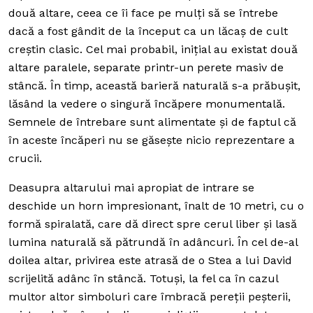
două altare, ceea ce îi face pe mulți să se întrebe
dacă a fost gândit de la început ca un lăcaș de cult
creștin clasic.
Cel mai probabil, inițial au existat două
altare paralele, separate printr-un perete masiv de
stâncă. În timp, această barieră naturală s-a prăbușit,
lăsând la vedere o singură încăpere monumentală.
Semnele de întrebare sunt alimentate și de faptul că
în aceste încăperi nu se găsește nicio reprezentare a
crucii.
Deasupra altarului mai apropiat de intrare se
deschide un horn impresionant, înalt de 10 metri, cu o
formă spiralată, care dă direct spre cerul liber și lasă
lumina naturală să pătrundă în adâncuri. În cel de-al
doilea altar, privirea este atrasă de o Stea a lui David
scrijelită adânc în stâncă.
Totuși, la fel ca în cazul
multor altor simboluri care îmbracă pereții peșterii,