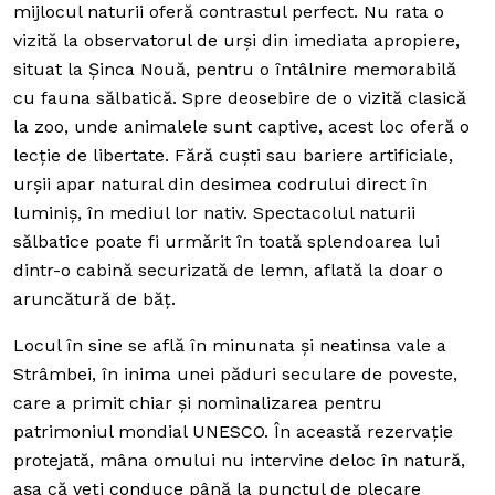
mijlocul naturii oferă contrastul perfect. Nu rata o
vizită la observatorul de urși din imediata apropiere,
situat la Șinca Nouă, pentru o întâlnire memorabilă
cu fauna sălbatică
.
Spre deosebire de o vizită clasică
la zoo, unde animalele sunt captive, acest loc oferă o
lecție de libertate. Fără cuști sau bariere artificiale,
urșii apar natural din desimea codrului direct în
luminiș, în mediul lor nativ. Spectacolul naturii
sălbatice poate fi urmărit în toată splendoarea lui
dintr-o cabină securizată de lemn, aflată la doar o
aruncătură de băț.
Locul în sine se află în minunata și neatinsa vale a
Strâmbei, în inima unei păduri seculare de poveste,
care a primit chiar și nominalizarea pentru
patrimoniul mondial UNESCO. În această rezervație
protejată, mâna omului nu intervine deloc în natură,
așa că veți conduce până la punctul de plecare