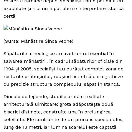
misterul rămâne deplin: specialiștii nu o pot data cu
exactitate și nici nu îi pot oferi o interpretare istorică
certă.
(Sursa: Mănăstire Şinca Veche)
Săpăturile arheologice au avut un rol esențial în
salvarea mănăstirii. În cadrul săpăturilor oficiale din
1994 și 2005, specialiștii au curățat complet zona de
resturile prăbușirilor, reușind astfel să cartografieze
cu precizie structura complexului săpat în stâncă.
Dincolo de legende, studiile arată o realitate
arhitecturală uimitoare: grota adăpostește două
biserici distincte, construite una în prelungirea
celeilalte. Ele sunt unite de un pronaos spectaculos,
lung de 13 metri, iar lumina soarelui este captată