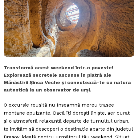
Transformă acest weekend într-o poveste!
Explorează secretele ascunse în piatră ale
Mănăstirii Șinca Veche și conectează-te cu natura
autentică la un observator de urși.
O excursie reușită nu înseamnă mereu trasee
montane epuizante. Dacă îți dorești liniște, aer curat
și o atmosferă relaxantă departe de tumultul urban,
te invităm să descoperi o destinație aparte din județul
Brașov, ideală pentru următorul tău weekend. Situat