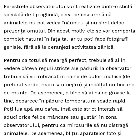
Ferestrele observatorului sunt realizate dintr-o sticlă
specială de tip oglindă, ceea ce înseamnă că
animalele nu pot vedea înăuntru și nu simt deloc
prezența omului. Din acest motiv, ele se vor comporta
complet natural în fața ta, iar tu poți face fotografii
geniale, fără să le deranjezi activitatea zilnică.
Pentru ca totul să meargă perfect, trebuie să ai în
vedere câteva reguli stricte ale pădurii: la observator
trebuie să vii îmbrăcat în haine de culori închise (de
preferat verde, maro sau negru) și încălțat cu bocanci
de munte. De asemenea, e bine să ai haine groase la
tine, deoarece în pădure temperatura scade rapid.
Poți lua apă sau cafea, însă este strict interzis să
aduci orice fel de mâncare sau gustări în zona
observatorului, pentru ca mirosurile să nu distragă
animalele. De asemenea, blițul aparatelor foto și