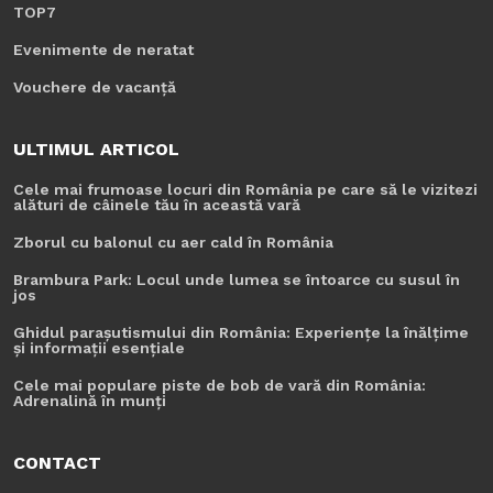
TOP7
Evenimente de neratat
Vouchere de vacanță
ULTIMUL ARTICOL
Cele mai frumoase locuri din România pe care să le vizitezi
alături de câinele tău în această vară
Zborul cu balonul cu aer cald în România
Brambura Park: Locul unde lumea se întoarce cu susul în
jos
Ghidul parașutismului din România: Experiențe la înălțime
și informații esențiale
Cele mai populare piste de bob de vară din România:
Adrenalină în munți
CONTACT