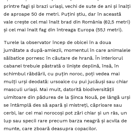
printre fagi și brazi uriași, vechi de sute de ani și înalți
de aproape 50 de metri. Puțini știu, dar în această
vale crește cel mai înalt brad din România (62,5 metri)
și cel mai înalt fag din întreaga Europa (55,1 metri).
Turele la observator încep de obicei în a doua
jumătate a după-amiezii, momentul în care animalele
sălbatice pornesc în căutare de hrană. În interiorul
cabanei trebuie păstrată o liniște deplină, însă, în
schimbul răbdării, cu puțin noroc, poți vedea mai
mulți urși deodată: ursoaice cu pui jucăuși sau chiar
masculi uriași. Mai mult, datorită biodiversității
uimitoare din pădurea de la Șinca Nouă, pe lângă urși
se întâmplă des să apară și mistreți, căprioare sau
cerbi, iar cei mai norocoși pot zări chiar și un râs, un
lup sau specii rare precum barza neagră și acvila de
munte, care zboară deasupra copacilor.