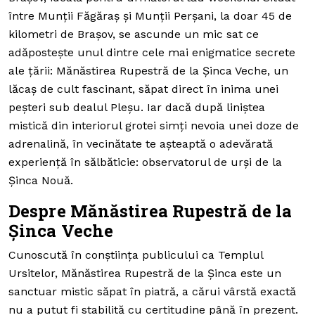
între Munții Făgăraș și Munții Perșani, la doar 45 de
kilometri de Brașov, se ascunde un mic sat ce
adăpostește unul dintre cele mai enigmatice secrete
ale țării: Mănăstirea Rupestră de la Șinca Veche, un
lăcaș de cult fascinant, săpat direct în inima unei
peșteri sub dealul Pleșu. Iar dacă după liniștea
mistică din interiorul grotei simți nevoia unei doze de
adrenalină, în vecinătate te așteaptă o adevărată
experiență în sălbăticie: observatorul de urși de la
Șinca Nouă.
Despre Mănăstirea Rupestră de la
Șinca Veche
Cunoscută în conștiința publicului ca Templul
Ursitelor, Mănăstirea Rupestră de la Șinca este un
sanctuar mistic săpat în piatră, a cărui vârstă exactă
nu a putut fi stabilită cu certitudine până în prezent.