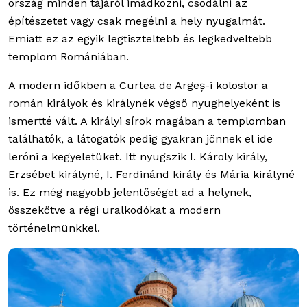
ország minden tájáról imádkozni, csodálni az
építészetet vagy csak megélni a hely nyugalmát.
Emiatt ez az egyik legtiszteltebb és legkedveltebb
templom Romániában.
A modern időkben a Curtea de Argeș-i kolostor a
román királyok és királynék végső nyughelyeként is
ismertté vált. A királyi sírok magában a templomban
találhatók, a látogatók pedig gyakran jönnek el ide
leróni a kegyeletüket. Itt nyugszik I. Károly király,
Erzsébet királyné, I. Ferdinánd király és Mária királyné
is. Ez még nagyobb jelentőséget ad a helynek,
összekötve a régi uralkodókat a modern
történelmünkkel.