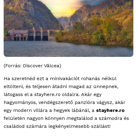
(Forrás: Discover Vâlcea)
Ha szeretnéd ezt a minivakációt rohanás nélkül
eltölteni, és teljesen átadni magad az ünnepnek,
látogass el a stayhere.ro oldalra. Akár egy
hagyományos, vendégszerető panzióra vágysz, akár
egy modern villára a hegyek lábánál, a
stayhere.ro
felületén nagyon könnyen megtalálod a számodra és
családod számára legkényelmesebb szállást!