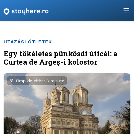
UTAZÁSI ÖTLETEK
Egy tökéletes pünkösdi úticél: a
Curtea de Argeș-i kolostor
Timp de citire: 8 minute