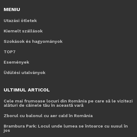
MENIU
Utazási ötletek
Kiemelt szállások
Szokások és hagyományok
TOP7
Események
Üdülési utalványok
ULTIMUL ARTICOL
Cele mai frumoase locuri din România pe care să le vizitezi
alături de câinele tău în această vară
Zborul cu balonul cu aer cald în România
Brambura Park: Locul unde lumea se întoarce cu susul în
jos