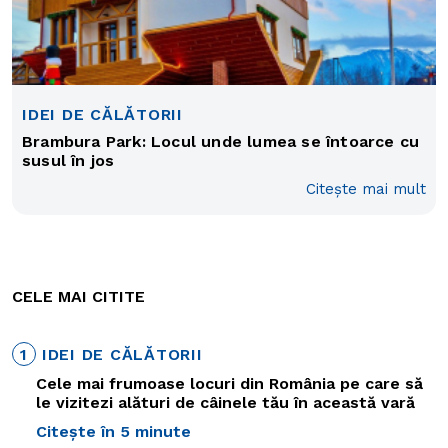
IDEI DE CĂLĂTORII
Brambura Park: Locul unde lumea se întoarce cu
susul în jos
Citește mai mult
CELE MAI CITITE
1
IDEI DE CĂLĂTORII
Cele mai frumoase locuri din România pe care să
le vizitezi alături de câinele tău în această vară
Citește în 5 minute