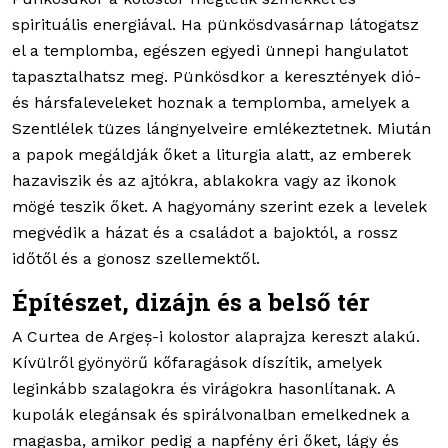
spirituális energiával. Ha pünkösdvasárnap látogatsz
el a templomba, egészen egyedi ünnepi hangulatot
tapasztalhatsz meg. Pünkösdkor a keresztények dió-
és hársfaleveleket hoznak a templomba, amelyek a
Szentlélek tüzes lángnyelveire emlékeztetnek. Miután
a papok megáldják őket a liturgia alatt, az emberek
hazaviszik és az ajtókra, ablakokra vagy az ikonok
mögé teszik őket. A hagyomány szerint ezek a levelek
megvédik a házat és a családot a bajoktól, a rossz
időtől és a gonosz szellemektől.
Építészet, dizájn és a belső tér
A Curtea de Argeș-i kolostor alaprajza kereszt alakú.
Kívülről gyönyörű kőfaragások díszítik, amelyek
leginkább szalagokra és virágokra hasonlítanak. A
kupolák elegánsak és spirálvonalban emelkednek a
magasba, amikor pedig a napfény éri őket, lágy és