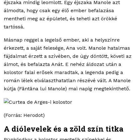
éjszaka mindig leomlott. Egy éjszaka Manole azt
álmodta, hogy csak egy élő ember befalazása
mentheti meg az épületet, és teheti azt örökké
tartóssá.
Másnap reggel a legelső ember, aki a helyszínre
érkezett, a saját felesége, Ana volt. Manole hatalmas
fájdalmat érzett a szívében, de úgy döntött, követi az
álmot, és befalazta Anát. E nehéz áldozat után a
kolostor falai erősek maradtak, a legenda pedig a
román lélek elválaszthatatlan részévé vált. A Manole
kútja (Fântâna lui Manole) mai napig megtekinthető.
(Forrás: Herodot)
A diólevelek és a zöld szín titka
Pünkösdkor a kolostor megtelik színekkel és