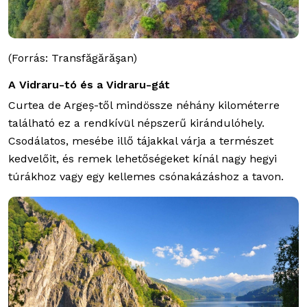
(Forrás: Transfăgărăşan)
A Vidraru-tó és a Vidraru-gát
Curtea de Argeș-től mindössze néhány kilométerre
található ez a rendkívül népszerű kirándulóhely.
Csodálatos, mesébe illő tájakkal várja a természet
kedvelőit, és remek lehetőségeket kínál nagy hegyi
túrákhoz vagy egy kellemes csónakázáshoz a tavon.