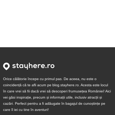
Orice călătorie începe cu primul pas. De aceea, nu este o
coincidență că te afli acum pe blog.stayhere.ro. Acesta este locul
în care vrei să fii dacă vrei să descoperi frumusețea României! Aici
vei găsi inspirație, precum și informații utile, inclusiv atracții și
cazări. Perfect pentru a fi adăugate în bagajul de cunoștințe pe
care îl iei cu tine în aventuri!