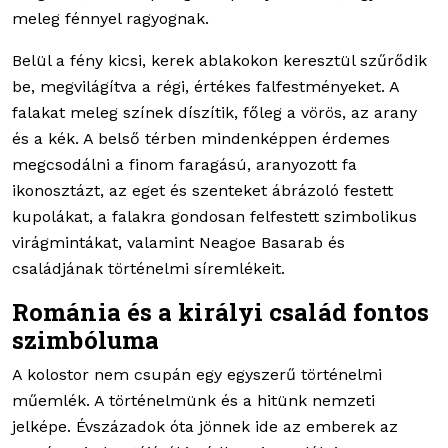
meleg fénnyel ragyognak.
Belül a fény kicsi, kerek ablakokon keresztül szűrődik
be, megvilágítva a régi, értékes falfestményeket. A
falakat meleg színek díszítik, főleg a vörös, az arany
és a kék. A belső térben mindenképpen érdemes
megcsodálni a finom faragású, aranyozott fa
ikonosztázt, az eget és szenteket ábrázoló festett
kupolákat, a falakra gondosan felfestett szimbolikus
virágmintákat, valamint Neagoe Basarab és
családjának történelmi síremlékeit.
Románia és a királyi család fontos
szimbóluma
A kolostor nem csupán egy egyszerű történelmi
műemlék. A történelmünk és a hitünk nemzeti
jelképe. Évszázadok óta jönnek ide az emberek az