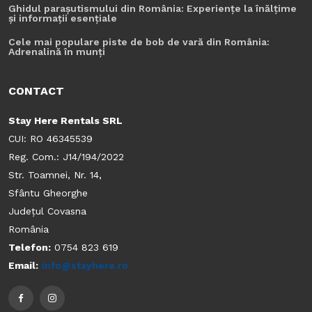
Ghidul parașutismului din România: Experiențe la înălțime
și informații esențiale
Cele mai populare piste de bob de vară din România:
Adrenalină în munți
CONTACT
Stay Here Rentals SRL
CUI: RO 46345539
Reg. Com.: J14/194/2022
Str. Toamnei, Nr. 14,
Sfântu Gheorghe
Județul Covasna
România
Telefon:
0754 823 619
Email:
info@stayhere.ro