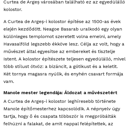
Curtea de Argeș városában található ez az egyedülálló
kolostor.
A Curtea de Argeș-i kolostor építése az 1500-as évek
elején kezdődött. Neagoe Basarab uralkodó egy olyan
különleges templomot szeretett volna emelni, amely
Havasalföld legszebb ékköve lesz. Célja az volt, hogy a
művészet által egyesítse az embereket és tisztelje
Istent. A kolostor építészete teljesen egyedülálló, mivel
több stílust ötvöz: a bizáncit, a gótikust és a keletit.
Két tornya magasra nyúlik, és enyhén csavart formája
vam.
Manole mester legendája: Áldozat a művészetért
A Curtea de Argeș-i kolostor leghíresebb története
Manole építőmesterhez kapcsolódik. A népnyelv úgy
tartja, hogy ő és csapata többször is megpróbálták
felhúzni a falakat, de amit nappal felépítettek, az