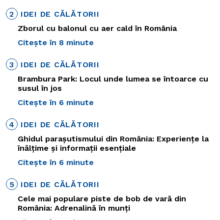
2
IDEI DE CĂLĂTORII
Zborul cu balonul cu aer cald în România
Citește în 8 minute
3
IDEI DE CĂLĂTORII
Brambura Park: Locul unde lumea se întoarce cu
susul în jos
Citește în 6 minute
4
IDEI DE CĂLĂTORII
Ghidul parașutismului din România: Experiențe la
înălțime și informații esențiale
Citește în 6 minute
5
IDEI DE CĂLĂTORII
Cele mai populare piste de bob de vară din
România: Adrenalină în munți