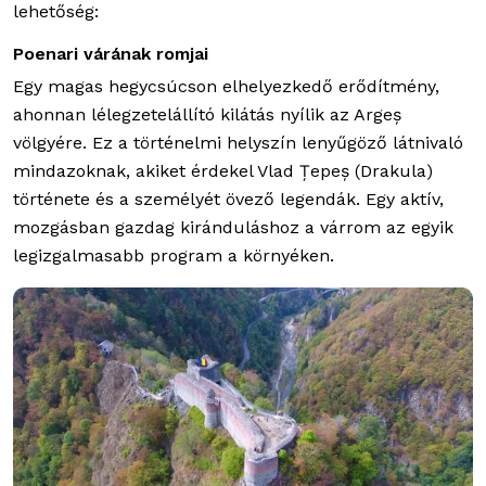
lehetőség:
Poenari várának romjai
Egy magas hegycsúcson elhelyezkedő erődítmény,
ahonnan lélegzetelállító kilátás nyílik az Argeș
völgyére. Ez a történelmi helyszín lenyűgöző látnivaló
mindazoknak, akiket érdekel Vlad Țepeș (Drakula)
története és a személyét övező legendák. Egy aktív,
mozgásban gazdag kiránduláshoz a várrom az egyik
legizgalmasabb program a környéken.