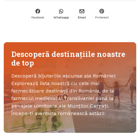
Facebook
Whatsapp
Email
Pinterest
Descoperă destinațiile noastre
de top
Descoperă bijuteriile ascunse ale României:
Explorează lista noastră cu cele mai
fermecătoare destinații din România, de la
farmecul medieval al Transilvaniei până la
peisajele uimitoare ale Munților Carpați.
Începe-ți aventura românească astăzi!