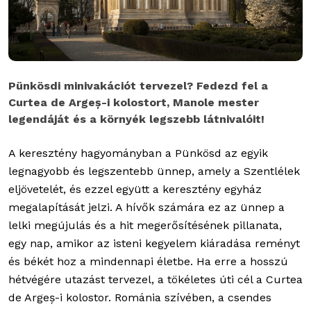
Pünkösdi minivakációt tervezel? Fedezd fel a
Curtea de Argeș-i kolostort, Manole mester
legendáját és a környék legszebb látnivalóit!
A keresztény hagyományban a Pünkösd az egyik
legnagyobb és legszentebb ünnep, amely a Szentlélek
eljövetelét, és ezzel együtt a keresztény egyház
megalapítását jelzi. A hívők számára ez az ünnep a
lelki megújulás és a hit megerősítésének pillanata,
egy nap, amikor az isteni kegyelem kiáradása reményt
és békét hoz a mindennapi életbe.
Ha erre a hosszú
hétvégére utazást tervezel, a tökéletes úti cél a Curtea
de Argeș-i kolostor. Románia szívében, a csendes