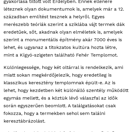
gyakorlása tiltott volt Erdélyben. Ennek ellenére
léteznek olyan dokumentumok is, amelyek már a 12.
században említést tesznek a helyről. Egyes
merészebb teóriák szerint a sziklába vájt termek dák
eredetűek, sőt, akadnak olyan elméletek is, amelyek
szerint a monumentális építmény akár 7000 éves is
lehet, és ugyanaz a titokzatos kultúra hozta létre,
mint a Kígyó-szigeten található Fehér Templomot.
Különlegessége, hogy két oltárral is rendelkezik, ami
miatt sokan megkérdőjelezik, hogy eredetileg is
klasszikus keresztény templomnak épült-e. Az is
lehet, hogy kezdetben két különálló szentély működött
egymás mellett, és a köztük lévő válaszfal az idők
során egyszerűen beomlott. A találgatásokat csak
fokozza, hogy a termekben sehol sem találni
keresztábrázolást.