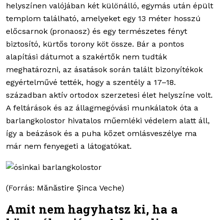
helyszínen valójában két különálló, egymás után épült
templom található, amelyeket egy 13 méter hosszú
előcsarnok (pronaosz) és egy természetes fényt
biztosító, kürtős torony köt össze. Bár a pontos
alapítási dátumot a szakértők nem tudták
meghatározni, az ásatások során talált bizonyítékok
egyértelművé tették, hogy a szentély a 17–18.
században aktív ortodox szerzetesi élet helyszíne volt.
A feltárások és az állagmegóvási munkálatok óta a
barlangkolostor hivatalos műemléki védelem alatt áll,
így a beázások és a puha kőzet omlásveszélye ma
már nem fenyegeti a látogatókat.
(Forrás: Mănăstire Şinca Veche)
Amit nem hagyhatsz ki, ha a