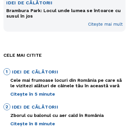
IDEI DE CĂLĂTORII
Brambura Park: Locul unde lumea se întoarce cu
susul în jos
Citește mai mult
CELE MAI CITITE
1
IDEI DE CĂLĂTORII
Cele mai frumoase locuri din România pe care să
le vizitezi alături de câinele tău în această vară
Citește în 5 minute
2
IDEI DE CĂLĂTORII
Zborul cu balonul cu aer cald în România
Citește în 8 minute