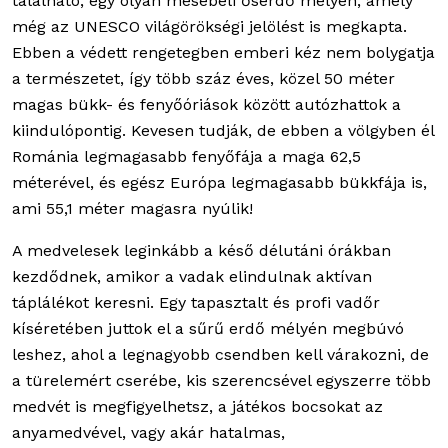
található, egy olyan mesebeli őserdő mélyén, amely
még az UNESCO világörökségi jelölést is megkapta.
Ebben a védett rengetegben emberi kéz nem bolygatja
a természetet, így több száz éves, közel 50 méter
magas bükk- és fenyőóriások között autózhattok a
kiindulópontig. Kevesen tudják, de ebben a völgyben él
Románia legmagasabb fenyőfája a maga 62,5
méterével, és egész Európa legmagasabb bükkfája is,
ami 55,1 méter magasra nyúlik!
A medvelesek leginkább a késő délutáni órákban
kezdődnek, amikor a vadak elindulnak aktívan
táplálékot keresni. Egy tapasztalt és profi vadőr
kíséretében juttok el a sűrű erdő mélyén megbúvó
leshez, ahol a legnagyobb csendben kell várakozni, de
a türelemért cserébe, kis szerencsével egyszerre több
medvét is megfigyelhetsz, a játékos bocsokat az
anyamedvével, vagy akár hatalmas,