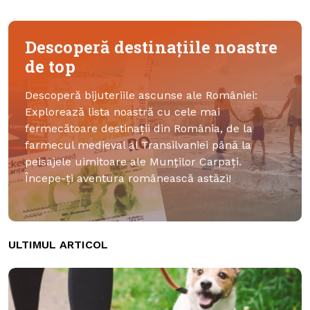
Descoperă destinațiile noastre
de top
Descoperă bijuteriile ascunse ale României:
Explorează lista noastră cu cele mai
fermecătoare destinații din România, de la
farmecul medieval al Transilvaniei până la
peisajele uimitoare ale Munților Carpați.
Începe-ți aventura românească astăzi!
ULTIMUL ARTICOL