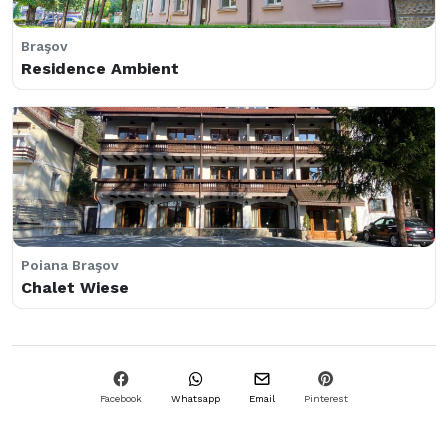
Braşov
Râşnov
Braşov
Hotel Ambient
AristoCat Guesthouse
Residence Ambient
Râşnov
Peştera
Poiana Braşov
Atelier ReCreation Village
Zodia Craiului
Chalet Wiese
Facebook
Whatsapp
Email
Pinterest