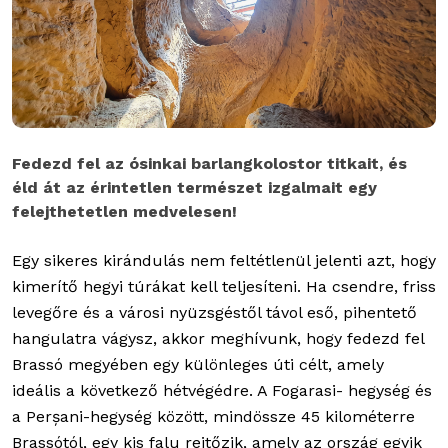
Fedezd fel az ósinkai barlangkolostor titkait, és
éld át az érintetlen természet izgalmait egy
felejthetetlen medvelesen!
Egy sikeres kirándulás nem feltétlenül jelenti azt, hogy
kimerítő hegyi túrákat kell teljesíteni. Ha csendre, friss
levegőre és a városi nyüzsgéstől távol eső, pihentető
hangulatra vágysz, akkor meghívunk, hogy fedezd fel
Brassó megyében egy különleges úti célt, amely
ideális a következő hétvégédre. A Fogarasi- hegység és
a Perșani-hegység között, mindössze 45 kilométerre
Brassótól, egy kis falu rejtőzik, amely az ország egyik