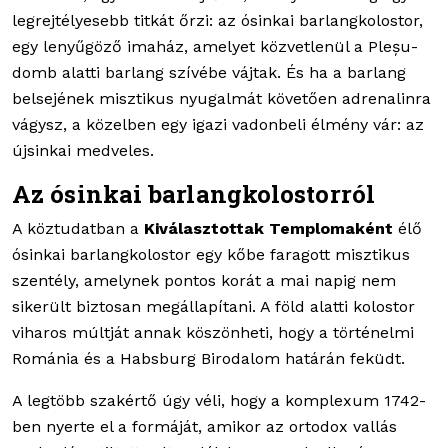
legrejtélyesebb titkát őrzi: az ósinkai barlangkolostor,
egy lenyűgöző imaház, amelyet közvetlenül a Pleșu-
domb alatti barlang szívébe vájtak. És ha a barlang
belsejének misztikus nyugalmát követően adrenalinra
vágysz, a közelben egy igazi vadonbeli élmény vár: az
újsinkai medveles.
Az ósinkai barlangkolostorról
A köztudatban a
Kiválasztottak Templomaként
élő
ósinkai barlangkolostor egy kőbe faragott misztikus
szentély, amelynek pontos korát a mai napig nem
sikerült biztosan megállapítani. A föld alatti kolostor
viharos múltját annak köszönheti, hogy a történelmi
Románia és a Habsburg Birodalom határán feküdt.
A legtöbb szakértő úgy véli, hogy a komplexum 1742-
ben nyerte el a formáját, amikor az ortodox vallás