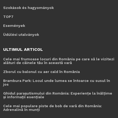
Szokások és hagyományok
TOP7
Események
Üdülési utalványok
ULTIMUL ARTICOL
Cele mai frumoase locuri din România pe care să le vizitezi
alături de câinele tău în această vară
Zborul cu balonul cu aer cald în România
Brambura Park: Locul unde lumea se întoarce cu susul în
jos
Ghidul parașutismului din România: Experiențe la înălțime
și informații esențiale
Cele mai populare piste de bob de vară din România:
Adrenalină în munți