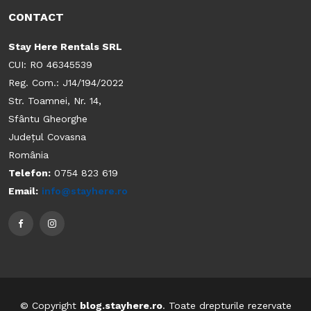
CONTACT
Stay Here Rentals SRL
CUI: RO 46345539
Reg. Com.: J14/194/2022
Str. Toamnei, Nr. 14,
Sfântu Gheorghe
Județul Covasna
România
Telefon:
0754 823 619
Email:
info@stayhere.ro
© Copyright
blog.stayhere.ro
. Toate drepturile rezervate