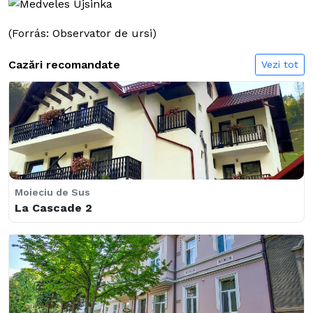
(Forrás: Observator de ursi)
Cazări recomandate
Vezi tot
Bran
Braşov
Moieciu de Sus
Bransilvania
Casa Monte Verde
La Cascade 2