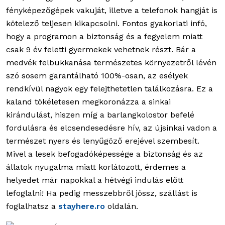
fényképezőgépek vakuját, illetve a telefonok hangját is
kötelező teljesen kikapcsolni. Fontos gyakorlati infó,
hogy a programon a biztonság és a fegyelem miatt
csak 9 év feletti gyermekek vehetnek részt. Bár a
medvék felbukkanása természetes környezetről lévén
szó sosem garantálható 100%-osan, az esélyek
rendkívül nagyok egy felejthetetlen találkozásra. Ez a
kaland tökéletesen megkoronázza a sinkai
kirándulást, hiszen míg a barlangkolostor befelé
fordulásra és elcsendesedésre hív, az újsinkai vadon a
természet nyers és lenyűgöző erejével szembesít.
Mivel a lesek befogadóképessége a biztonság és az
állatok nyugalma miatt korlátozott, érdemes a
helyedet már napokkal a hétvégi indulás előtt
lefoglalni! Ha pedig messzebbről jössz, szállást is
foglalhatsz a
stayhere.ro
oldalán.