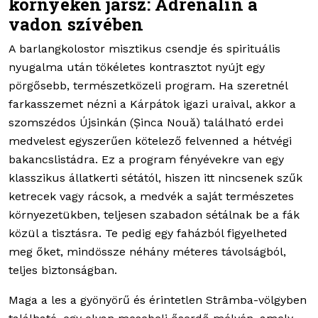
környéken jársz: Adrenalin a
vadon szívében
A barlangkolostor misztikus csendje és spirituális
nyugalma után tökéletes kontrasztot nyújt egy
pörgősebb, természetközeli program. Ha szeretnél
farkasszemet nézni a Kárpátok igazi uraival, akkor a
szomszédos Újsinkán (Șinca Nouă) található erdei
medvelest egyszerűen kötelező felvenned a hétvégi
bakancslistádra. Ez a program fényévekre van egy
klasszikus állatkerti sétától, hiszen itt nincsenek szűk
ketrecek vagy rácsok, a medvék a saját természetes
környezetükben, teljesen szabadon sétálnak be a fák
közül a tisztásra. Te pedig egy faházból figyelheted
meg őket, mindössze néhány méteres távolságból,
teljes biztonságban.
Maga a les a gyönyörű és érintetlen Strâmba-völgyben