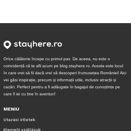
Orice călătorie începe cu primul pas. De aceea, nu este o
coincidență că te afli acum pe blog.stayhere.ro. Acesta este locul
în care vrei să fii dacă vrei să descoperi frumusețea României! Aici
vei găsi inspirație, precum și informații utile, inclusiv atracții și
cazări. Perfect pentru a fi adăugate în bagajul de cunoștințe pe
care îl iei cu tine în aventuri!
MENIU
Utazási ötletek
Kiemelt szállások