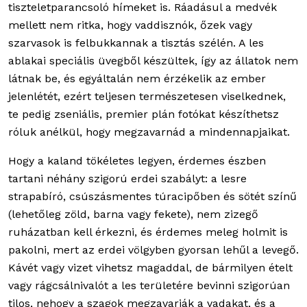
tiszteletparancsoló hímeket is. Ráadásul a medvék
mellett nem ritka, hogy vaddisznók, őzek vagy
szarvasok is felbukkannak a tisztás szélén. A les
ablakai speciális üvegből készültek, így az állatok nem
látnak be, és egyáltalán nem érzékelik az ember
jelenlétét, ezért teljesen természetesen viselkednek,
te pedig zseniális, premier plán fotókat készíthetsz
róluk anélkül, hogy megzavarnád a mindennapjaikat.
Hogy a kaland tökéletes legyen, érdemes észben
tartani néhány szigorú erdei szabályt: a lesre
strapabíró, csúszásmentes túracipőben és sötét színű
(lehetőleg zöld, barna vagy fekete), nem zizegő
ruházatban kell érkezni, és érdemes meleg holmit is
pakolni, mert az erdei völgyben gyorsan lehűl a levegő.
Kávét vagy vizet vihetsz magaddal, de bármilyen ételt
vagy rágcsálnivalót a les területére bevinni szigorúan
tilos, nehogy a szagok megzavarják a vadakat, és a