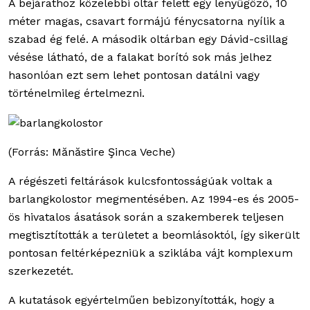
A bejárathoz közelebbi oltár felett egy lenyűgöző, 10
méter magas, csavart formájú fénycsatorna nyílik a
szabad ég felé. A második oltárban egy Dávid-csillag
vésése látható, de a falakat borító sok más jelhez
hasonlóan ezt sem lehet pontosan datálni vagy
történelmileg értelmezni.
(Forrás: Mănăstire Şinca Veche)
A régészeti feltárások kulcsfontosságúak voltak a
barlangkolostor megmentésében. Az 1994-es és 2005-
ös hivatalos ásatások során a szakemberek teljesen
megtisztították a területet a beomlásoktól, így sikerült
pontosan feltérképezniük a sziklába vájt komplexum
szerkezetét.
A kutatások egyértelműen bebizonyították, hogy a