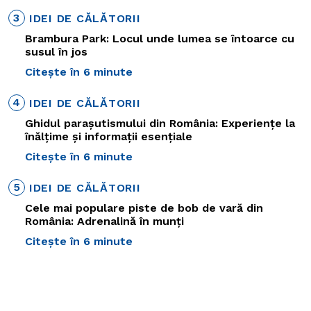
3
IDEI DE CĂLĂTORII
Brambura Park: Locul unde lumea se întoarce cu
susul în jos
Citește în 6 minute
4
IDEI DE CĂLĂTORII
Ghidul parașutismului din România: Experiențe la
înălțime și informații esențiale
Citește în 6 minute
5
IDEI DE CĂLĂTORII
Cele mai populare piste de bob de vară din
România: Adrenalină în munți
Citește în 6 minute