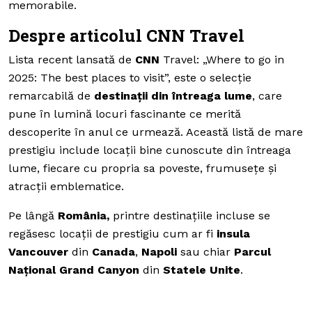
memorabile.
Despre articolul CNN Travel
Lista recent lansată de
CNN
Travel: „Where to go in
2025: The best places to visit”, este o selecție
remarcabilă de
destinații din întreaga lume
, care
pune în lumină locuri fascinante ce merită
descoperite în anul ce urmează. Această listă de mare
prestigiu include locații bine cunoscute din întreaga
lume, fiecare cu propria sa poveste, frumusețe și
atracții emblematice.
Pe lângă
România,
printre destinațiile incluse se
regăsesc locații de prestigiu cum ar fi
insula
Vancouver
din
Canada
,
Napoli
sau chiar
Parcul
Național Grand Canyon
din
Statele Unite
.