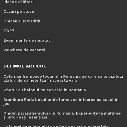
Idei de călătorii
Cazări pe alese
Obiceiuri și tradiții
TOP7
Evenimente de neratat
Vouchere de vacanță
ULTIMUL ARTICOL
Cele mai frumoase locuri din România pe care să le vizitezi
alături de câinele tău în această vară
Zborul cu balonul cu aer cald în România
Brambura Park: Locul unde lumea se întoarce cu susul în
jos
Ghidul parașutismului din România: Experiențe la înălțime
și informații esențiale
Cele mai populare piste de bob de vară din România: