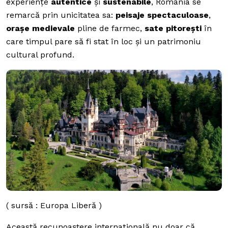
experiențe
autentice
și
sustenabile
, România se
remarcă prin unicitatea sa:
peisaje
spectaculoase
,
orașe medievale
pline de farmec,
sate pitorești
în
care timpul pare să fi stat în loc și un patrimoniu
cultural profund.
( sursă : Europa Liberă )
Această recunoaștere internațională nu doar că