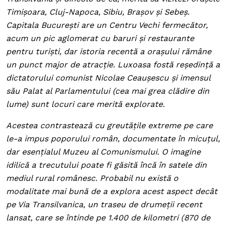
Timișoara, Cluj-Napoca, Sibiu, Brașov și Sebeș.
Capitala București are un Centru Vechi fermecător,
acum un pic aglomerat cu baruri și restaurante
pentru turiști, dar istoria recentă a orașului rămâne
un punct major de atracție. Luxoasa fostă reședință a
dictatorului comunist Nicolae Ceaușescu și imensul
său Palat al Parlamentului (cea mai grea clădire din
lume) sunt locuri care merită explorate.
Acestea contrastează cu greutățile extreme pe care
le-a impus poporului român, documentate în micuțul,
dar esențialul Muzeu al Comunismului. O imagine
idilică a trecutului poate fi găsită încă în satele din
mediul rural românesc. Probabil nu există o
modalitate mai bună de a explora acest aspect decât
pe Via Transilvanica, un traseu de drumeții recent
lansat, care se întinde pe 1.400 de kilometri (870 de