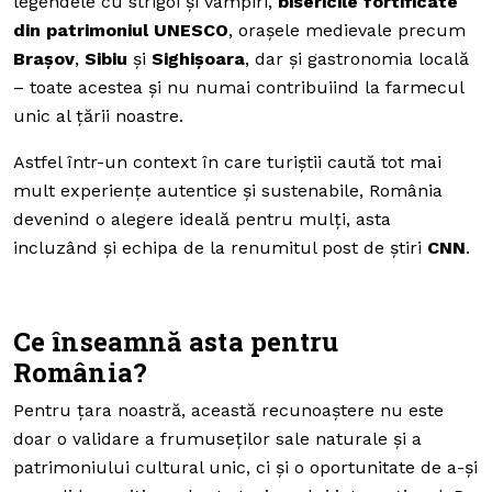
legendele cu strigoi și vampiri,
bisericile fortificate
din patrimoniul UNESCO
, orașele medievale precum
Brașov
,
Sibiu
și
Sighișoara
, dar și gastronomia locală
– toate acestea și nu numai contribuiind la farmecul
unic al țării noastre.
Astfel într-un context în care turiștii caută tot mai
mult experiențe autentice și sustenabile, România
devenind o alegere ideală pentru mulți, asta
incluzând și echipa de la renumitul post de știri
CNN
.
Ce înseamnă asta pentru
România?
Pentru țara noastră, această recunoaștere nu este
doar o validare a frumuseților sale naturale și a
patrimoniului cultural unic, ci și o oportunitate de a-și