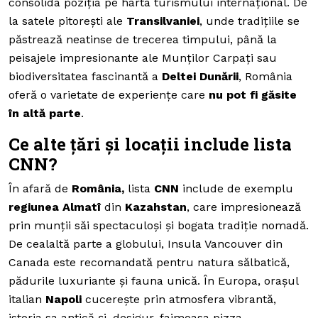
consolida poziția pe harta turismului internațional. De
la satele pitorești ale
Transilvaniei
, unde tradițiile se
păstrează neatinse de trecerea timpului, până la
peisajele impresionante ale Munților Carpați sau
biodiversitatea fascinantă a
Deltei Dunării
, România
oferă o varietate de experiențe care
nu pot fi găsite
în altă parte
.
Ce alte țări și locații include lista
CNN?
În afară de
România,
lista
CNN
include de exemplu
regiunea Almatî
din
Kazahstan
, care impresionează
prin munții săi spectaculoși și bogata tradiție nomadă.
De cealaltă parte a globului, Insula Vancouver din
Canada este recomandată pentru natura sălbatică,
pădurile luxuriante și fauna unică. În Europa, orașul
italian
Napoli
cucerește prin atmosfera vibrantă,
istoria sa antică și, desigur, faimoasa pizza,