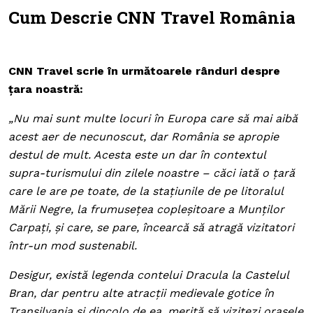
Cum Descrie CNN Travel România
CNN Travel scrie în următoarele rânduri despre
țara noastră:
„Nu mai sunt multe locuri în Europa care să mai aibă
acest aer de necunoscut, dar România se apropie
destul de mult. Acesta este un dar în contextul
supra-turismului din zilele noastre – căci iată o țară
care le are pe toate, de la stațiunile de pe litoralul
Mării Negre, la frumusețea copleșitoare a Munților
Carpați, și care, se pare, încearcă să atragă vizitatori
într-un mod sustenabil.
Desigur, există legenda contelui Dracula la Castelul
Bran, dar pentru alte atracții medievale gotice în
Transilvania și dincolo de ea, merită să vizitezi orașele