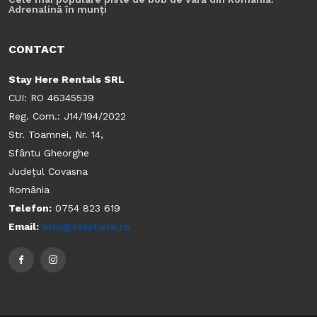
Adrenalină în munți
CONTACT
Stay Here Rentals SRL
CUI: RO 46345539
Reg. Com.: J14/194/2022
Str. Toamnei, Nr. 14,
Sfântu Gheorghe
Județul Covasna
România
Telefon:
0754 823 619
Email:
info@stayhere.ro