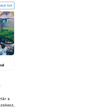
Vezi tot
Urmatorul &raquo;
nd
y
ztár a
szakasz,