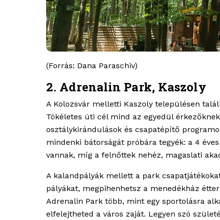
(Forrás: Dana Paraschiv)
2. Adrenalin Park, Kaszoly
A Kolozsvár melletti Kaszoly településen talál
Tökéletes úti cél mind az egyedül érkezőkne
osztálykirándulások és csapatépítő programok 
mindenki bátorságát próbára tegyék: a 4 éves
vannak, míg a felnőttek nehéz, magaslati aka
A kalandpályák mellett a park csapatjátékokat
pályákat, megpihenhetsz a menedékház étterm
Adrenalin Park több, mint egy sportolásra alka
elfelejtheted a város zaját. Legyen szó születé