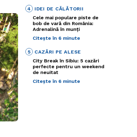
4
IDEI DE CĂLĂTORII
Cele mai populare piste de
bob de vară din România:
Adrenalină în munți
Citește în 6 minute
5
CAZĂRI PE ALESE
City Break în Sibiu: 5 cazări
perfecte pentru un weekend
de neuitat
Citește în 6 minute