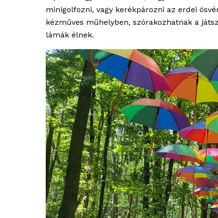
minigolfozni, vagy kerékpározni az erdei ösv
kézműves műhelyben, szórakozhatnak a játszót
lámák élnek.