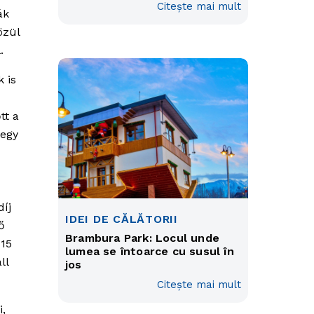
Citește mai mult
ák
özül
.
 is
tt a
 egy
díj
IDEI DE CĂLĂTORII
ő
Brambura Park: Locul unde
 15
lumea se întoarce cu susul în
ll
jos
Citește mai mult
i,