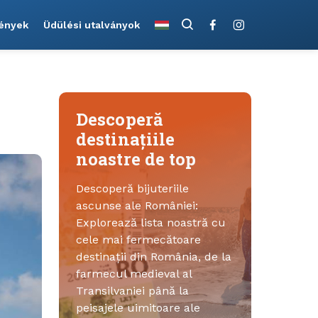
ények
Üdülési utalványok
Descoperă
destinațiile
noastre de top
Descoperă bijuteriile
ascunse ale României:
Explorează lista noastră cu
cele mai fermecătoare
destinații din România, de la
farmecul medieval al
Transilvaniei până la
peisajele uimitoare ale