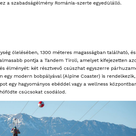
 – ez a szabadságélmény Románia-szerte egyedülálló.
gység ölelésében, 1300 méteres magasságban található, és
zgalmasabb pontja a
Tandem Tiroli
, amelyet kifejezetten a
ülés élményét: két résztvevő csúszhat egyszerre párhuzam
m egy modern bobpályával (
Alpine Coaster
) is rendelkezik
 napot egy hagyományos ebéddel vagy a wellness központba
 hófödte csúcsokat csodálod.