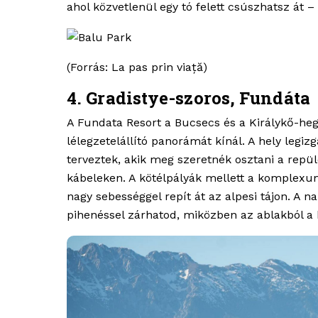
ahol közvetlenül egy tó felett csúszhatsz át
(Forrás: La pas prin viață)
4. Gradistye-szoros, Fundáta
A Fundata Resort a Bucsecs és a Királykő-he
lélegzetelállító panorámát kínál. A hely legi
terveztek, akik meg szeretnék osztani a rep
kábeleken. A kötélpályák mellett a komplexu
nagy sebességgel repít át az alpesi tájon. A
pihenéssel zárhatod, miközben az ablakból a