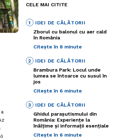
CELE MAI CITITE
1
IDEI DE CĂLĂTORII
Zborul cu balonul cu aer cald
în România
Citește în 8 minute
2
IDEI DE CĂLĂTORII
Brambura Park: Locul unde
lumea se întoarce cu susul în
jos
Citește în 6 minute
3
IDEI DE CĂLĂTORII
 a
Ghidul parașutismului din
România: Experiențe la
Az
înălțime și informații esențiale
s
Citește în 6 minute
jó