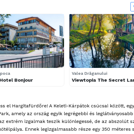
apoca
Valea Drăganului
Hotel Bonjour
Viewtopia The Secret La
s el Hargitafürdőre! A Keleti-Kárpátok csúcsai között, eg
ark, amely az ország egyik legrégebbi és leglátványosabb
s az extrém izgalmak teszik különlegessé, de az abszolút s
i kötélpálya. Ennek legizgalmasabb része egy 350 méteres 