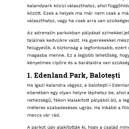
kalandpark közül választhatsz, ahol függőhi
között. Ezek a helyek ma már nem csak a mász
választhatsz, vagy ha csak arra van szükséged
Az adrenalin parkokban pályákat színekkel jel
találnak kedvükre valót. Ha gyerekekkel mész,
felügyelők. A biztonság a legfontosabb, ezért 
magasba menne. Ez a legjobb lehetőség, hogy f
kényelmes cipőre és a barátaidra van szüksé
1. Edenland Park, Balotești
Ha igazi kalandra vágysz, a balotești-i Edenl
ellenében egy olyan helyre léphetsz be, ahol 
nehézségű, fákon kialakított pályából áll, a 
méteres szabadeséses ugrás. Ha inkább a föld
meccs vár rád.
A parkot úgy alakították ki, hogy a család min