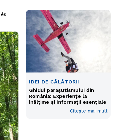
 és
IDEI DE CĂLĂTORII
Ghidul parașutismului din
România: Experiențe la
înălțime și informații esențiale
Citește mai mult