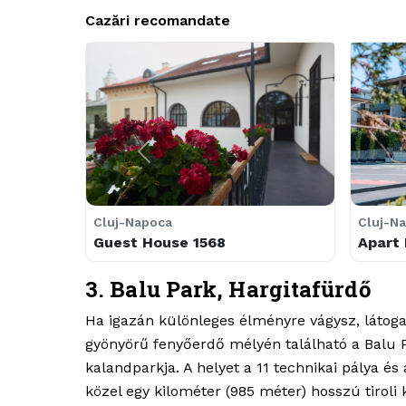
Cazări recomandate
&laquo; Anterior
Cluj-Napoca
Cluj-N
Guest House 1568
Apart 
3. Balu Park, Hargitafürdő
Ha igazán különleges élményre vágysz, látogas
gyönyörű fenyőerdő mélyén található a Balu P
kalandparkja. A helyet a 11 technikai pálya é
közel egy kilométer (
985 méter
) hosszú tirol