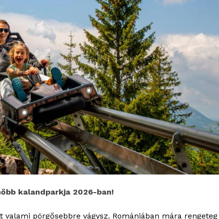
nőbb kalandparkja 2026-ban!
t valami pörgősebbre vágysz. Romániában mára rengeteg