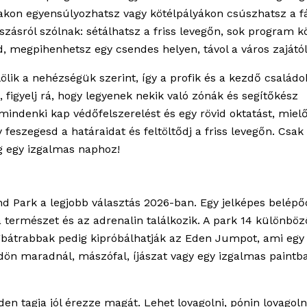
dakon egyensúlyozhatsz vagy kötélpályákon csúszhatsz a f
ásról szólnak: sétálhatsz a friss levegőn, sok program k
, megpihenhetsz egy csendes helyen, távol a város zajától
ölik a nehézségük szerint, így a profik és a kezdő családok
 figyelj rá, hogy legyenek nekik való zónák és segítőkész
mindenki kap védőfelszerelést és egy rövid oktatást, mielő
eszegesd a határaidat és feltöltődj a friss levegőn. Csak
g egy izgalmas naphoz!
and Park a legjobb választás 2026-ban. Egy jelképes belépő
a természet és az adrenalin találkozik. A park 14 különböz
legbátrabbak pedig kipróbálhatják az Eden Jumpot, ami egy
ön maradnál, mászófal, íjászat vagy egy izgalmas paintba
den tagja jól érezze magát. Lehet lovagolni, pónin lovagoln