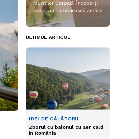
Munților Carpați. Începe-ți
aventura românească astăzi!
ULTIMUL ARTICOL
IDEI DE CĂLĂTORII
Zborul cu balonul cu aer cald
în România