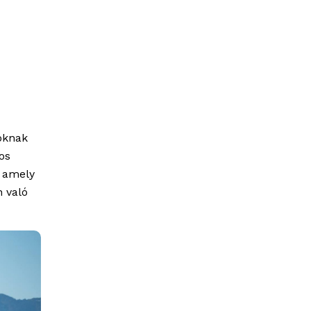
zoknak
os
, amely
n való