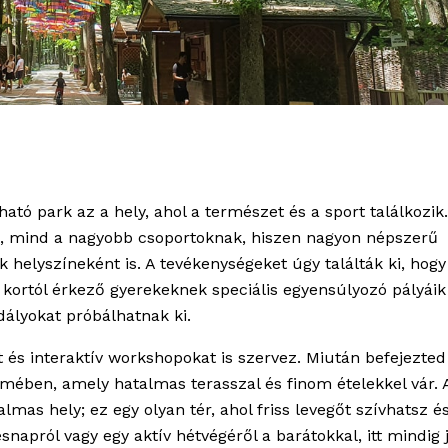
ható park az a hely, ahol a természet és a sport találkozik.
k, mind a nagyobb csoportoknak, hiszen nagyon népszerű
helyszíneként is. A tevékenységeket úgy találták ki, hogy
 kortól érkező gyerekeknek speciális egyensúlyozó pályáik
dályokat próbálhatnak ki.
 és interaktív workshopokat is szervez. Miután befejezted
ében, amely hatalmas terasszal és finom ételekkel vár. 
lmas hely; ez egy olyan tér, ahol friss levegőt szívhatsz é
snapról vagy egy aktív hétvégéről a barátokkal, itt mindig 